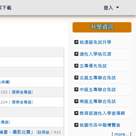
案下載
登入
升學資訊
桃連區免試升學
適性入學桃花源
五專優先免試
北區五專聯合免試
公佈欄
)
中區五專聯合免試
1152 /
獎學金專區
)
南區五專聯合免試
1224 /
獎學金專區
)
教育部適性入學宣導網
金專區
)
桃園市高中職博覽會
繪畫、攝影比賽」
(
註冊組
/ 932
[
more...
]