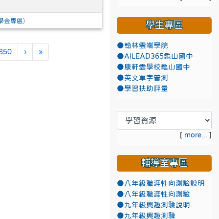
學金專區
)
學生專區
●翰林雲端學院
下一頁
最後頁
850
›
»
●AILEAD365龜山國中
●康軒雲學校龜山國中
●英文單字普測
●學習扶助評量
[
more...
]
輔導室專區
●八年級職涯性向測驗說明
●八年級職涯性向測驗
●九年級興趣測驗說明
●九年級興趣測驗