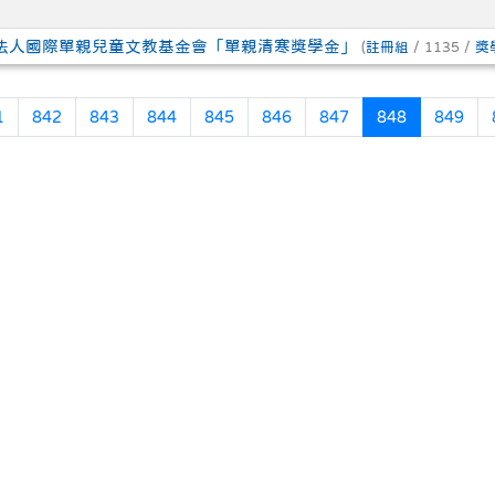
財團法人國際單親兒童文教基金會「單親清寒獎學金」
(
註冊組
/ 1135 /
獎
(目前頁次)
1
842
843
844
845
846
847
848
849