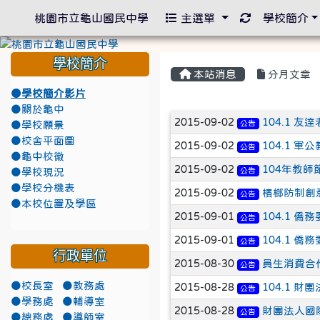
重新取得佈景
桃園市立龜山國民中學
主選單
學校簡介
學校簡介
本站消息
分月文章
●學校簡介影片
●關於龜中
文章列表
2015-09-02
104.1 
公告
●學校願景
●校舍平面圖
2015-09-02
104.1 
公告
●龜中校徽
2015-09-02
104年教師
公告
●學校現況
●學校分機表
2015-09-02
檳榔防制創
公告
●本校位置及學區
2015-09-01
104.1 
公告
2015-09-01
104.1 
公告
行政單位
2015-08-30
員生消費合
公告
●校長室
●教務處
2015-08-28
104.1 
公告
●學務處
●輔導室
2015-08-28
財團法人國
公告
●總務處
●導師室