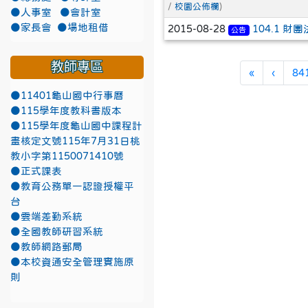
/
校園公佈欄
)
●人事室
●會計室
●家長會
●場地租借
2015-08-28
104.1 
公告
教師專區
第一頁
上一頁
«
‹
84
●11401龜山國中行事曆
●115學年度教科書版本
●115學年度龜山國中課程計
畫核定文號115年7月31日桃
教小字第1150071410號
●正式課表
●教育公務單一認證授權平
台
●雲端差勤系統
●全國教師研習系統
●教師網路郵局
●本校資通安全管理實施原
則