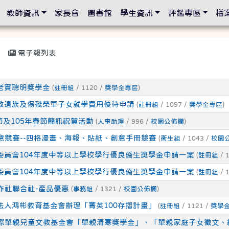
設定
教師資訊
家長會
圖書館
學生資訊
評鑑專區
檔
電子報列表
友達老實聰明獎學金
(
註冊組
/ 1120 /
獎學金專區
)
軍公教遺族及傷殘榮軍子女就學費用優待申請
(
註冊組
/ 1097 /
獎學金專區
)
節及105年春節簡訊祝賀活動
(
人事助理
/ 996 /
校園公佈欄
)
意競賽--四格漫畫、海報、貼紙、創意手冊競賽
(
衛生組
/ 1043 /
校園
僑務委員會104年度中等以上學校學行優良僑生獎學金申請一案
(
註冊組
/ 
僑務委員會104年度中等以上學校學行優良僑生獎學金申請一案
(
註冊組
/ 
作社聯合社-產品優惠
(
事務組
/ 1321 /
校園公佈欄
)
財團法人鴻彬教育基金會辦理「菁英100存摺計畫」
(
註冊組
/ 1121 /
獎學
際單親兒童文教基金會「單親清寒獎學金」、「單親家庭子女徵文、