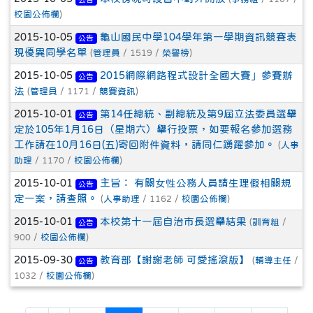
校園公佈欄
)
2015-10-05
龜山國民中學104學年第一學期資訊競賽表
公告
現優異同學名單
(
管理員
/ 1519 /
榮譽榜
)
2015-10-05
2015網際網路程式設計全國大賽」參賽辦
公告
法
(
管理員
/ 1171 /
競賽資訊
)
2015-10-01
第14任總統、副總統及第9屆立法委員選舉
公告
定於105年1月16日（星期六）舉行投票，如要報名參加選務
工作請在10月16日(五)寄回附件資料，請同仁踴躍參加。
(
人事
助理
/ 1170 /
校園公佈欄
)
2015-10-01
主旨： 有關女性公務人員請生理假相關規
公告
定一案，請查照。
(
人事助理
/ 1162 /
校園公佈欄
)
2015-10-01
本校第十一屆自治市長選舉結果
(
訓育組
/
公告
900 /
校園公佈欄
)
2015-09-30
教育部【謝謝老師 可愛搖滾版】
(
輔導主任
/
公告
1032 /
校園公佈欄
)