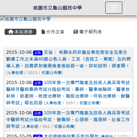
桃園市立龜山國民中學
本站消息
分月文章
電子報列表
文章列表
2015-10-06
主旨： 有關本府非屬從事危害安全及衛生
公告
顧慮工作之未滿40歲公教人員、工友（含技工、駕駛）及約聘
僱人員，自費參加健康檢查者給假一案，詳如說明，請查照。
(
人事助理
/ 1013 /
校園公佈欄
)
2015-10-06
105年第一次專門職業及技術人員高等考試
公告
醫師牙醫師藥師考試分階段考試、藥師、醫事檢驗師、醫事放
射師、助產師、物理治療師、職能治療師、呼吸治療師、獸醫
師考試」報名訊息
(
人事助理
/ 1057 /
校園公佈欄
)
2015-10-06
105年第一次專門職業及技術人員高等考試
公告
中醫師考試分階段考試、營養師、心理師、護理師、社會工作
師考試
(
人事助理
/ 952 /
校園公佈欄
)
2015-10-05
本校傍晚時段暫不對外開放
(
事務組
/ 1107 /
公告