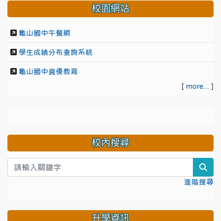
校園網站
龜山國中午餐網
學生成績分布查詢系統
龜山國中資優教育
[
more...
]
校內搜尋
sea
進階搜尋
升學資訊