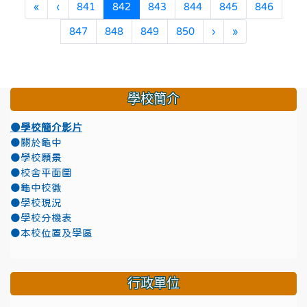
第一頁
上一頁
(目前頁次)
«
‹
841
842
843
844
845
846
下一頁
最後頁
847
848
849
850
›
»
學校簡介
●學校簡介影片
●關於龜中
●學校願景
●校舍平面圖
●龜中校徽
●學校現況
●學校分機表
●本校位置及學區
行政單位