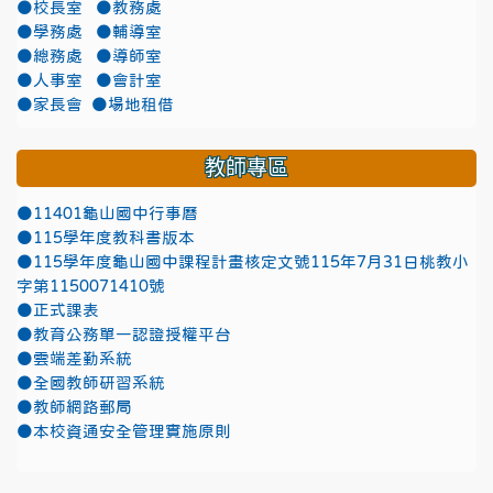
●校長室
●教務處
●學務處
●輔導室
●總務處
●導師室
●人事室
●會計室
●家長會
●場地租借
教師專區
●11401龜山國中行事曆
●115學年度教科書版本
●115學年度龜山國中課程計畫核定文號115年7月31日桃教小
字第1150071410號
●正式課表
●教育公務單一認證授權平台
●雲端差勤系統
●全國教師研習系統
●教師網路郵局
●本校資通安全管理實施原則