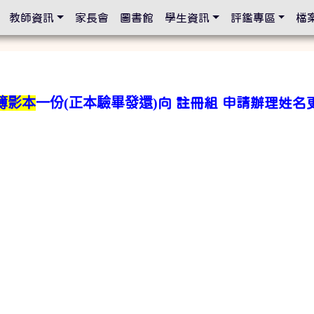
設定
教師資訊
家長會
圖書館
學生資訊
評鑑專區
檔
簿影本
一份(正本驗畢發還)
向 註冊組 申請辦理姓名