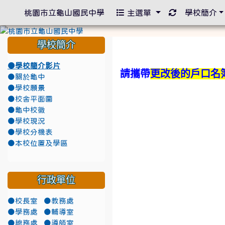
重新取得佈景
桃園市立龜山國民中學
主選單
學校簡介
學生更改姓名
學校簡介
●學校簡介影片
請攜帶
更改後的戶口名
●關於龜中
●學校願景
●校舍平面圖
●龜中校徽
●學校現況
●學校分機表
●本校位置及學區
行政單位
●校長室
●教務處
●學務處
●輔導室
●總務處
●導師室