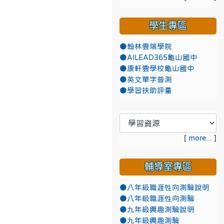
學生專區
●翰林雲端學院
●AILEAD365龜山國中
●康軒雲學校龜山國中
●英文單字普測
●學習扶助評量
[
more...
]
輔導室專區
●八年級職涯性向測驗說明
●八年級職涯性向測驗
●九年級興趣測驗說明
●九年級興趣測驗