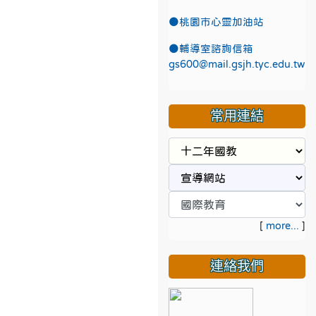
●
桃園市心靈加油站
●
輔導室諮詢信箱
gs600@mail.gsjh.tyc.edu.tw
常用連結
[
more...
]
連絡我們