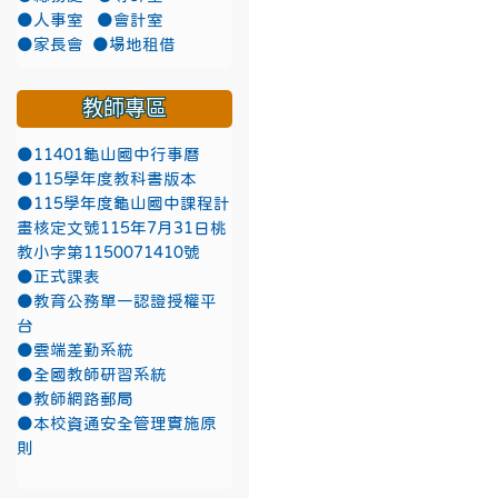
●人事室
●會計室
●家長會
●場地租借
教師專區
●11401龜山國中行事曆
●115學年度教科書版本
●115學年度龜山國中課程計
畫核定文號115年7月31日桃
教小字第1150071410號
●正式課表
●教育公務單一認證授權平
台
●雲端差勤系統
●全國教師研習系統
●教師網路郵局
●本校資通安全管理實施原
則