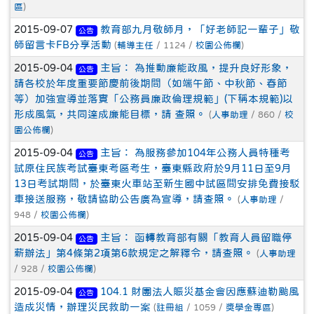
區
)
2015-09-07
教育部九月敬師月，「好老師記一輩子」敬
公告
師留言卡FB分享活動
(
輔導主任
/ 1124 /
校園公佈欄
)
2015-09-04
主旨： 為推動廉能政風，提升良好形象，
公告
請各校於年度重要節慶前後期間（如端午節、中秋節、春節
等）加強宣導並落實「公務員廉政倫理規範」(下稱本規範)以
形成風氣，共同達成廉能目標，請 查照。
(
人事助理
/ 860 /
校
園公佈欄
)
2015-09-04
主旨： 為服務參加104年公務人員特種考
公告
試原住民族考試臺東考區考生，臺東縣政府於9月11日至9月
13日考試期間，於臺東火車站至新生國中試區間安排免費接駁
車接送服務，敬請協助公告廣為宣導，請查照。
(
人事助理
/
948 /
校園公佈欄
)
2015-09-04
主旨： 函轉教育部有關「教育人員留職停
公告
薪辦法」第4條第2項第6款規定之解釋令，請查照。
(
人事助理
/ 928 /
校園公佈欄
)
2015-09-04
104.1 財團法人賑災基金會因應蘇迪勒颱風
公告
造成災情，辦理災民救助一案
(
註冊組
/ 1059 /
獎學金專區
)