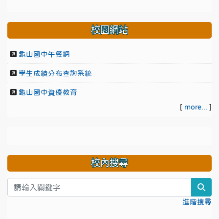
校園網站
龜山國中午餐網
學生成績分布查詢系統
龜山國中資優教育
[
more...
]
校內搜尋
sea
進階搜尋