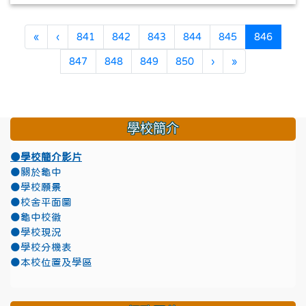
第一頁
上一頁
(目前頁
«
‹
841
842
843
844
845
846
下一頁
最後頁
847
848
849
850
›
»
學校簡介
●學校簡介影片
●關於龜中
●學校願景
●校舍平面圖
●龜中校徽
●學校現況
●學校分機表
●本校位置及學區