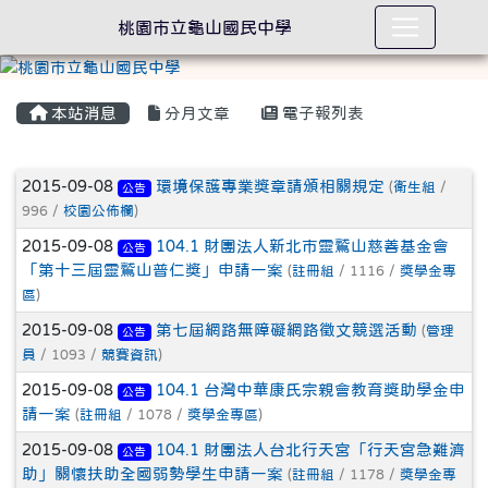
桃園市立龜山國民中學
本站消息
分月文章
電子報列表
文章列表
2015-09-08
環境保護專業獎章請頒相關規定
(
衛生組
/
公告
996 /
校園公佈欄
)
2015-09-08
104.1 財團法人新北市靈鷲山慈善基金會
公告
「第十三屆靈鷲山普仁獎」申請一案
(
註冊組
/ 1116 /
獎學金專
區
)
2015-09-08
第七屆網路無障礙網路徵文競選活動
(
管理
公告
員
/ 1093 /
競賽資訊
)
2015-09-08
104.1 台灣中華康氏宗親會教育獎助學金申
公告
請一案
(
註冊組
/ 1078 /
獎學金專區
)
2015-09-08
104.1 財團法人台北行天宮「行天宮急難濟
公告
助」關懷扶助全國弱勢學生申請一案
(
註冊組
/ 1178 /
獎學金專