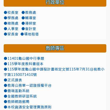
行政單位
●校長室
●教務處
●學務處
●輔導室
●總務處
●導師室
●人事室
●會計室
●家長會
●場地租借
教師專區
●11401龜山國中行事曆
●115學年度教科書版本
●115學年度龜山國中課程計畫核定文號115年7月31日桃教小
字第1150071410號
●正式課表
●教育公務單一認證授權平台
●雲端差勤系統
●全國教師研習系統
●教師網路郵局
●本校資通安全管理實施原則