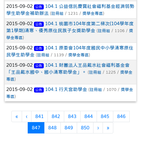
2015-09-02
104.1 公益信託慶寶社會福利基金經濟弱勢
公告
學生助學金補助辦法
(
註冊組
/ 1231 /
獎學金專區
)
2015-09-02
104.1 桃園市104年度第二梯次(104學年度
公告
第1學期)清寒、優秀原住民族子女獎助學金
(
註冊組
/ 1106 /
獎
學金專區
)
2015-09-02
104.1 原委會104年度國民中小學清寒原住
公告
民學生助學金
(
註冊組
/ 1139 /
獎學金專區
)
2015-09-02
104.1 財團法人王品戴水社會福利基金會
公告
「王品戴水國中、國小清寒助學金」。
(
註冊組
/ 1225 /
獎學金
專區
)
2015-09-02
104.1 行天宮助學金
(
註冊組
/ 1070 /
獎學金
公告
專區
)
第一頁
上一頁
«
‹
841
842
843
844
845
846
(目前頁次)
下一頁
最後頁
847
848
849
850
›
»