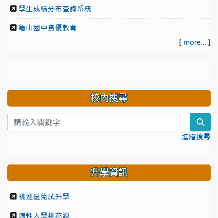
學生成績分布查詢系統
龜山國中資優教育
[
more...
]
校內搜尋
sea
進階搜尋
升學資訊
桃連區免試升學
適性入學桃花源