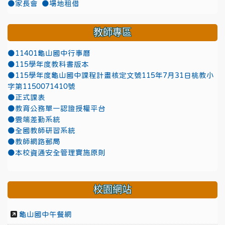
●家長會
●場地租借
教師專區
●11401龜山國中行事曆
●115學年度教科書版本
●115學年度龜山國中課程計畫核定文號115年7月31日桃教小
字第1150071410號
●正式課表
●教育公務單一認證授權平台
●雲端差勤系統
●全國教師研習系統
●教師網路郵局
●本校資通安全管理實施原則
校園網站
龜山國中午餐網