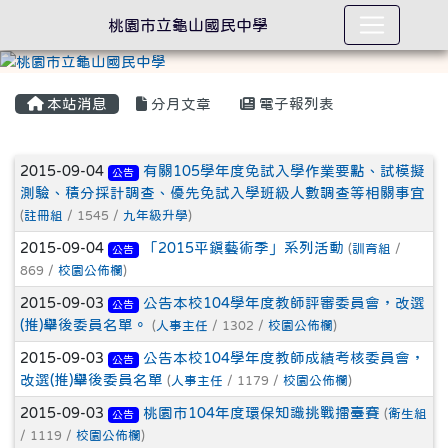
桃園市立龜山國民中學
本站消息
分月文章
電子報列表
文章列表
2015-09-04
有關105學年度免試入學作業要點、試模擬
公告
測驗、積分採計調查、優先免試入學班級人數調查等相關事宜
(
註冊組
/ 1545 /
九年級升學
)
2015-09-04
「2015平鎮藝術季」系列活動
(
訓育組
/
公告
869 /
校園公佈欄
)
2015-09-03
公告本校104學年度教師評審委員會，改選
公告
(推)舉後委員名單。
(
人事主任
/ 1302 /
校園公佈欄
)
2015-09-03
公告本校104學年度教師成績考核委員會，
公告
改選(推)舉後委員名單
(
人事主任
/ 1179 /
校園公佈欄
)
2015-09-03
桃園市104年度環保知識挑戰擂臺賽
(
衛生組
公告
/ 1119 /
校園公佈欄
)