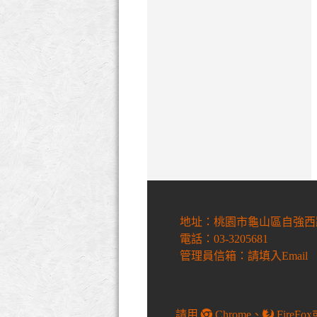
地址：桃園市龜山區自強西路6
電話：03-3205681
管理員信箱：請填入Email
請用
Chrome
、
FireFox