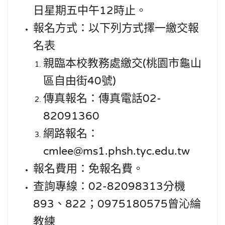
日星期五中午
時止。
12
報名方式：以下列方式擇一繳交報
名表
親臨本校教務處繳交
桃園市龜山
(
區自由街
號
40
)
傳真報名：傳真電話
02-
82091360
網路報名：
cmlee@ms1.phsh.tyc.edu.tw
報名費用：免報名費。
查詢專線：
分機
02-82098313
、
；
曾沁綸
893
822
0975180575
教練