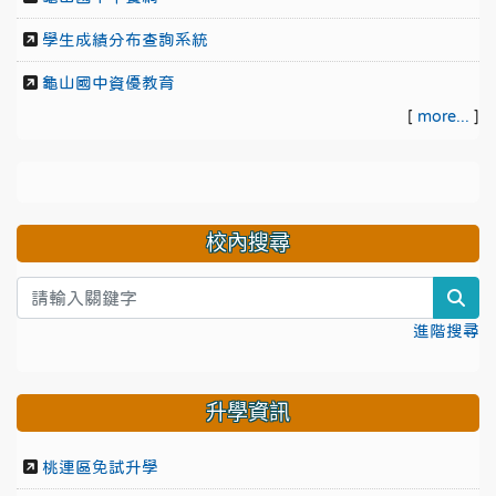
學生成績分布查詢系統
龜山國中資優教育
[
more...
]
校內搜尋
sea
進階搜尋
升學資訊
桃連區免試升學