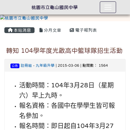
桃園市立龜山國民中學
本站消息
分月文章
電子報列表
轉知 104學年度光啟高中籃球隊招生活動
註冊組
-
九年級升學
| 2015-03-06 | 點閱數： 1564
公告
活動時間：
年
月
日（星期
104
3
28
六）早上九時。
報名資格：各國中在學學生皆可報
名參加。
報名時間：即日起自
年
月
104
3
27