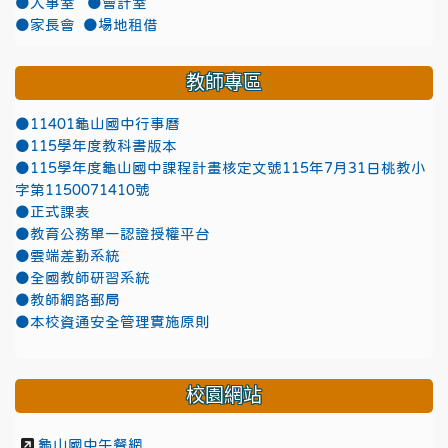
●人事室
●會計室
●家長會
●場地租借
教師專區
●11401龜山國中行事曆
●115學年度教科書版本
●115學年度龜山國中課程計畫核定文號115年7月31日桃教小
字第1150071410號
●正式課表
●教育公務單一認證授權平台
●雲端差勤系統
●全國教師研習系統
●教師網路郵局
●本校資通安全管理實施原則
校園網站
龜山國中午餐網