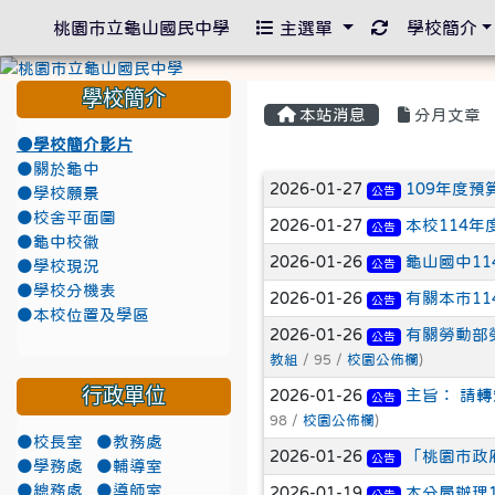
重新取得佈景
桃園市立龜山國民中學
主選單
學校簡介
學校簡介
本站消息
分月文章
●學校簡介影片
●關於龜中
文章列表
2026-01-27
109年度預
公告
●學校願景
●校舍平面圖
2026-01-27
本校114年
公告
●龜中校徽
2026-01-26
龜山國中11
公告
●學校現況
●學校分機表
2026-01-26
有關本市1
公告
●本校位置及學區
2026-01-26
有關勞動部
公告
教組
/ 95 /
校園公佈欄
)
行政單位
2026-01-26
主旨： 請
公告
98 /
校園公佈欄
)
●校長室
●教務處
2026-01-26
「桃園市政
公告
●學務處
●輔導室
●總務處
●導師室
2026-01-19
本分局辦理
公告