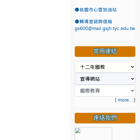
●
桃園市心靈加油站
●
輔導室諮詢信箱
gs600@mail.gsjh.tyc.edu.tw
常用連結
[
more...
]
連絡我們