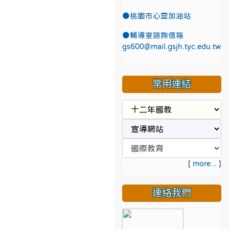
●
桃園市心靈加油站
●
輔導室諮詢信箱
gs600@mail.gsjh.tyc.edu.tw
常用連結
[
more...
]
連絡我們