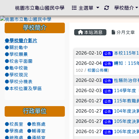
重新取得佈景
桃園市立龜山國民中學
主選單
學校簡介
學校簡介
本站消息
分月文章
●學校簡介影片
●關於龜中
文章列表
2026-02-10
本校115年
公告
●學校願景
●校舍平面圖
2026-02-04
轉知：11
公告
●龜中校徽
102 /
校園公佈欄
)
●學校現況
2026-02-03
性騷防治你
公告
●學校分機表
●本校位置及學區
2026-02-03
114學年
公告
2026-01-27
115年教
公告
行政單位
2026-01-27
104年度決
公告
2026-01-27
105年度決
公告
●校長室
●教務處
●學務處
●輔導室
2026-01-27
106年度決
公告
●總務處
●導師室