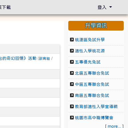
案下載
登入
升學資訊
桃連區免試升學
適性入學桃花源
出的奇幻回憶》活動
(
訓育組
/
五專優先免試
北區五專聯合免試
中區五專聯合免試
南區五專聯合免試
教育部適性入學宣導網
桃園市高中職博覽會
[
more...
]