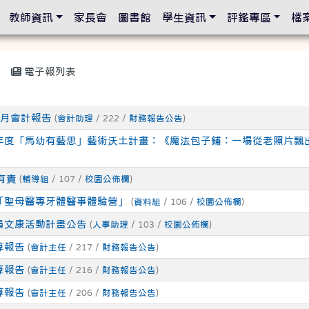
設定
教師資訊
家長會
圖書館
學生資訊
評鑑專區
檔
電子報列表
1月會計報告
(
會計助理
/ 222 /
財務報告公告
)
5年度「馬幼有藝思」藝術沃土計畫：《魔法包子鋪：一場從老照片飄
有責
(
輔導組
/ 107 /
校園公佈欄
)
度「聖母醫專牙體醫事體驗營」
(
資料組
/ 106 /
校園公佈欄
)
職員文康活動計畫公告
(
人事助理
/ 103 /
校園公佈欄
)
算報告
(
會計主任
/ 217 /
財務報告公告
)
算報告
(
會計主任
/ 216 /
財務報告公告
)
算報告
(
會計主任
/ 206 /
財務報告公告
)