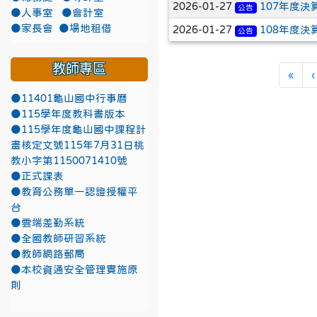
2026-01-27
107年度決
公告
●人事室
●會計室
●家長會
●場地租借
2026-01-27
108年度決
公告
教師專區
第一
«
‹
●11401龜山國中行事曆
●115學年度教科書版本
●115學年度龜山國中課程計
畫核定文號115年7月31日桃
教小字第1150071410號
●正式課表
●教育公務單一認證授權平
台
●雲端差勤系統
●全國教師研習系統
●教師網路郵局
●本校資通安全管理實施原
則