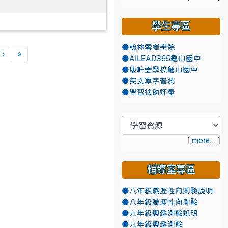
學生專區
●翰林雲端學院
下一頁
最後頁
›
»
●AILEAD365龜山國中
●康軒雲學校龜山國中
●英文單字普測
●學習扶助評量
[
more...
]
輔導室專區
●八年級職涯性向測驗說明
●八年級職涯性向測驗
●九年級興趣測驗說明
●九年級興趣測驗