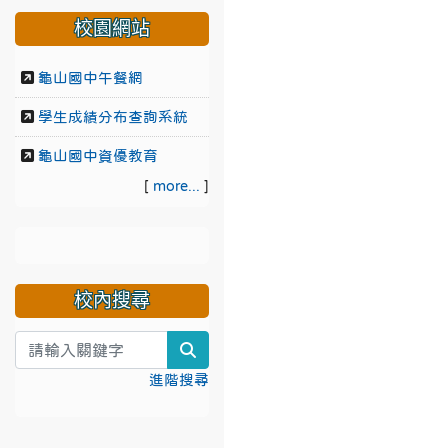
校園網站
龜山國中午餐網
學生成績分布查詢系統
龜山國中資優教育
[
more...
]
校內搜尋
search
進階搜尋