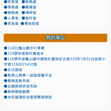
●校長室
●教務處
●學務處
●輔導室
●總務處
●導師室
●人事室
●會計室
●家長會
●場地租借
教師專區
●11401龜山國中行事曆
●115學年度教科書版本
●115學年度龜山國中課程計畫核定文號115年7月31日桃教小
字第1150071410號
●正式課表
●教育公務單一認證授權平台
●雲端差勤系統
●全國教師研習系統
●教師網路郵局
●本校資通安全管理實施原則