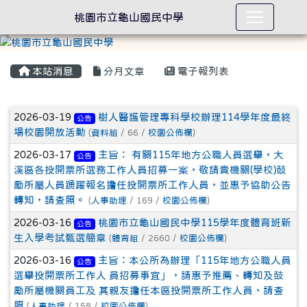
桃園市立龜山國民中學
本站消息
分月文章
電子報列表
文章列表
2026-03-19
樹人醫護管理專科學校辦理114學年度最終
公告
場校園開放活動
(
資料組
/ 66 /
校園公佈欄
)
2026-03-17
主旨： 有關115年地方公職人員選舉，大
公告
溪區各投開票所選務工作人員招募一案，敬請貴機關(學校)鼓
勵所屬人員踴躍報名擔任投開票所工作人員，並惠予協助公告
轉知，請查照。
(
人事助理
/ 169 /
校園公佈欄
)
2026-03-16
桃園市立龜山國民中學115學年度體育班新
公告
生入學考試甄選簡章
(
體育組
/ 2660 /
校園公佈欄
)
2026-03-16
主旨：本公所為辦理「115年地方公職人員
公告
選舉投開票所工作人 員招募事宜」，請惠予推薦、轉知及鼓
勵所屬機關員工及 其親友擔任本區投開票所工作人員，請查
照
(
人事助理
/ 158 /
校園公佈欄
)