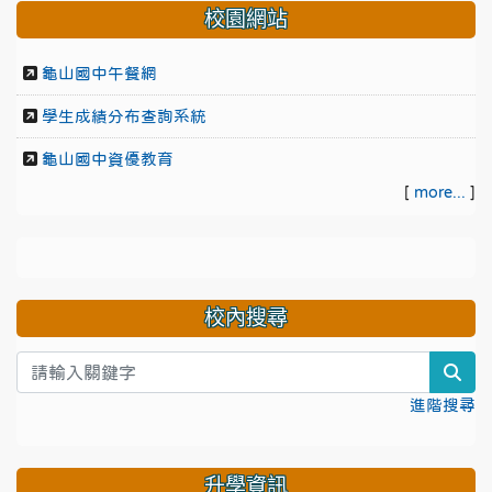
校園網站
龜山國中午餐網
學生成績分布查詢系統
龜山國中資優教育
[
more...
]
校內搜尋
sea
進階搜尋
升學資訊