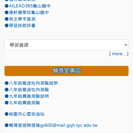
●AILEAD365龜山國中
●康軒雲學校龜山國中
●英文單字普測
●學習扶助評量
[
more...
]
輔導室專區
●八年級職涯性向測驗說明
●八年級職涯性向測驗
●九年級興趣測驗說明
●九年級興趣測驗
●
桃園市心靈加油站
●
輔導室諮詢信箱gs600@mail.gsjh.tyc.edu.tw