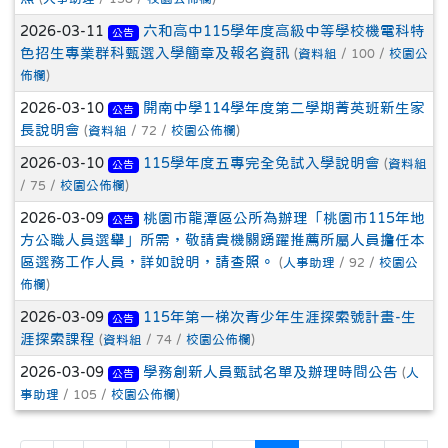
2026-03-11
六和高中115學年度高級中等學校機電科特
公告
色招生專業群科甄選入學簡章及報名資訊
(
資料組
/ 100 /
校園公
佈欄
)
2026-03-10
開南中學114學年度第二學期菁英班新生家
公告
長說明會
(
資料組
/ 72 /
校園公佈欄
)
2026-03-10
115學年度五專完全免試入學說明會
(
資料組
公告
/ 75 /
校園公佈欄
)
2026-03-09
桃園市龍潭區公所為辦理「桃園市115年地
公告
方公職人員選舉」所需，敬請貴機關踴躍推薦所屬人員擔任本
區選務工作人員，詳如說明，請查照。
(
人事助理
/ 92 /
校園公
佈欄
)
2026-03-09
115年第一梯次青少年生涯探索號計畫-生
公告
涯探索課程
(
資料組
/ 74 /
校園公佈欄
)
2026-03-09
學務創新人員甄試名單及辦理時間公告
(
人
公告
事助理
/ 105 /
校園公佈欄
)