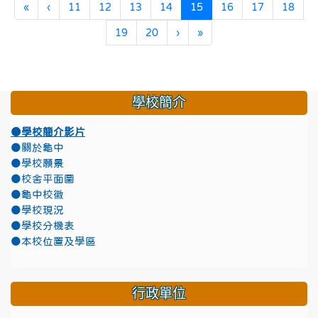
第一頁
上一頁
(目前頁次)
«
‹
11
12
13
14
15
16
17
18
下一頁
最後頁
19
20
›
»
學校簡介
●學校簡介影片
●關於龜中
●學校願景
●校舍平面圖
●龜中校徽
●學校現況
●學校分機表
●本校位置及學區
行政單位