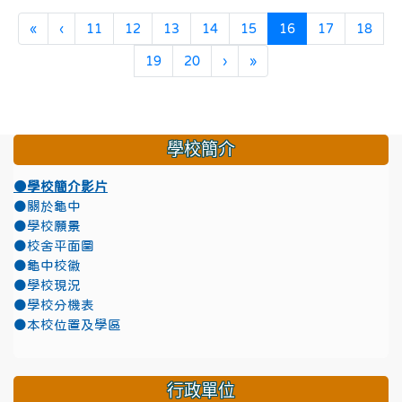
第一頁
上一頁
(目前頁次)
«
‹
11
12
13
14
15
16
17
18
下一頁
最後頁
19
20
›
»
學校簡介
●學校簡介影片
●關於龜中
●學校願景
●校舍平面圖
●龜中校徽
●學校現況
●學校分機表
●本校位置及學區
行政單位