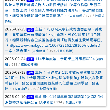
政院人事行政總處公務人力發展學院於「e等公務園+學習平
臺」合製上架「聯合國人權教育訓練方法介紹」等2門數位課
程，請查照並轉知同仁踴躍選修運用。
(
人事助理
/ 171 /
校園公
佈欄
)
2026-02-25
主旨： 行政院人事行政總處書函以，勞動
公告
部「育嬰留職停薪照顧彈性化」新制，已於115年1月1日施
行，相關新制內容已放置該部官網「建構友善生養職場專區」
（https://www.mol.gov.tw/1607/28162/28166/nodelist）
一案，請查照。
(
人事助理
/ 95 /
校園公佈欄
)
2026-02-24
114學年度第二學期學生行事曆0224
(
訓育
公告
組
/ 691 /
校園公佈欄
)
2026-02-13
主旨： 檢送本府115年數位學習推廣活動
公告
第1期－「線上悅讀齊開跑，數位徜徉樂桃陶」活動文宣及海
報各1份，請配合推廣運用並鼓勵同仁踴躍上網學習，請查
照。
(
人事助理
/ 240 /
校園公佈欄
)
2026-02-10
龜山國中114學年度第2學期第2次第2招代
公告
課教師甄選結果公告
(
人事助理
/ 134 /
校園公佈欄
)