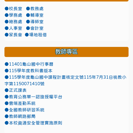
●校長室
●教務處
●學務處
●輔導室
●總務處
●導師室
●人事室
●會計室
●家長會
●場地租借
教師專區
●11401龜山國中行事曆
●115學年度教科書版本
●115學年度龜山國中課程計畫核定文號115年7月31日桃教小
字第1150071410號
●正式課表
●教育公務單一認證授權平台
●雲端差勤系統
●全國教師研習系統
●教師網路郵局
●本校資通安全管理實施原則