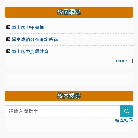
校園網站
龜山國中午餐網
學生成績分布查詢系統
龜山國中資優教育
[
more...
]
校內搜尋
sea
進階搜尋