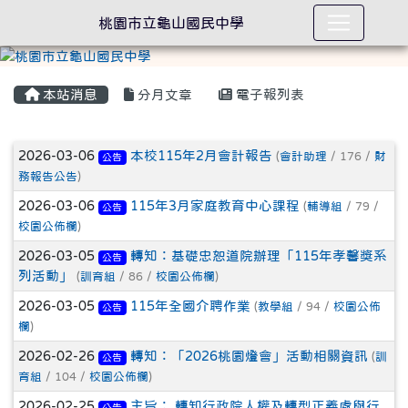
桃園市立龜山國民中學
本站消息
分月文章
電子報列表
文章列表
2026-03-06
本校115年2月會計報告
(
會計助理
/ 176 /
財
公告
務報告公告
)
2026-03-06
115年3月家庭教育中心課程
(
輔導組
/ 79 /
公告
校園公佈欄
)
2026-03-05
轉知：基礎忠恕道院辦理「115年孝馨獎系
公告
列活動」
(
訓育組
/ 86 /
校園公佈欄
)
2026-03-05
115年全國介聘作業
(
教學組
/ 94 /
校園公佈
公告
欄
)
2026-02-26
轉知：「2026桃園燈會」活動相關資訊
(
訓
公告
育組
/ 104 /
校園公佈欄
)
2026-02-25
主旨： 轉知行政院人權及轉型正義處與行
公告