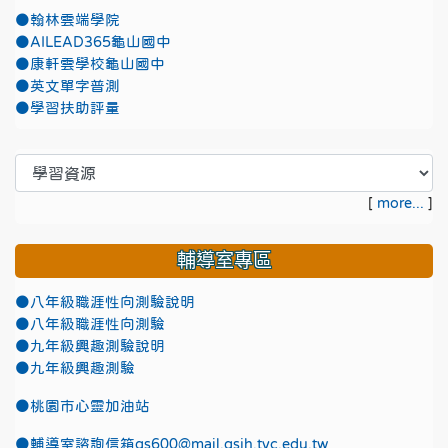
●翰林雲端學院
●AILEAD365龜山國中
●康軒雲學校龜山國中
●英文單字普測
●學習扶助評量
[
more...
]
輔導室專區
●八年級職涯性向測驗說明
●八年級職涯性向測驗
●九年級興趣測驗說明
●九年級興趣測驗
●
桃園市心靈加油站
●
輔導室諮詢信箱gs600@mail.gsjh.tyc.edu.tw