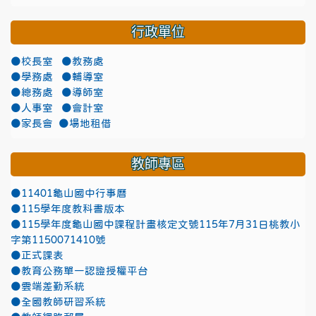
行政單位
●校長室
●教務處
●學務處
●輔導室
●總務處
●導師室
●人事室
●會計室
●家長會
●場地租借
教師專區
●11401龜山國中行事曆
●115學年度教科書版本
●115學年度龜山國中課程計畫核定文號115年7月31日桃教小
字第1150071410號
●正式課表
●教育公務單一認證授權平台
●雲端差勤系統
●全國教師研習系統