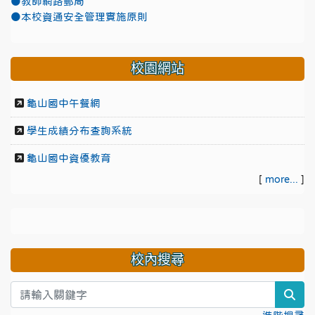
●教師網路郵局
●本校資通安全管理實施原則
校園網站
龜山國中午餐網
學生成績分布查詢系統
龜山國中資優教育
[
more...
]
校內搜尋
sea