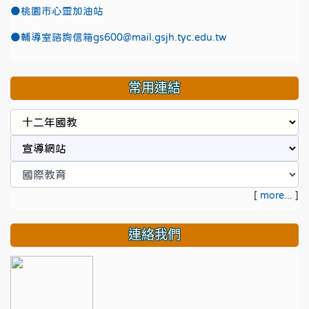
●
桃園市心靈加油站
●
輔導室諮詢信箱gs600@mail.gsjh.tyc.edu.tw
常用連結
[
more...
]
連絡我們