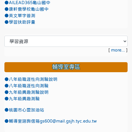
●AILEAD365龜山國中
●康軒雲學校龜山國中
●英文單字普測
●學習扶助評量
[
more...
]
輔導室專區
●八年級職涯性向測驗說明
●八年級職涯性向測驗
●九年級興趣測驗說明
●九年級興趣測驗
●
桃園市心靈加油站
●
輔導室諮詢信箱gs600@mail.gsjh.tyc.edu.tw