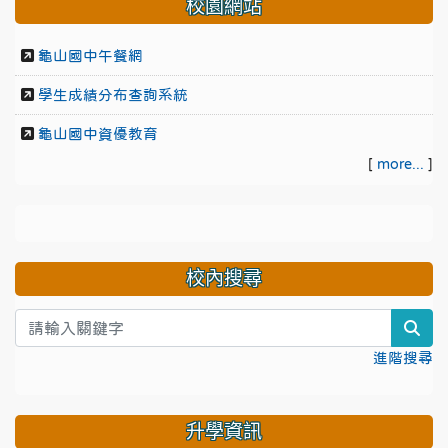
校園網站
龜山國中午餐網
學生成績分布查詢系統
龜山國中資優教育
[
more...
]
校內搜尋
sea
進階搜尋
升學資訊