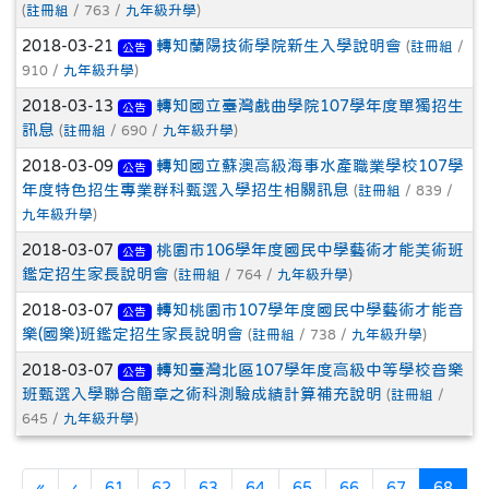
(
註冊組
/ 763 /
九年級升學
)
2018-03-21
轉知蘭陽技術學院新生入學說明會
(
註冊組
/
公告
910 /
九年級升學
)
2018-03-13
轉知國立臺灣戲曲學院107學年度單獨招生
公告
訊息
(
註冊組
/ 690 /
九年級升學
)
2018-03-09
轉知國立蘇澳高級海事水產職業學校107學
公告
年度特色招生專業群科甄選入學招生相關訊息
(
註冊組
/ 839 /
九年級升學
)
2018-03-07
桃園市106學年度國民中學藝術才能美術班
公告
鑑定招生家長說明會
(
註冊組
/ 764 /
九年級升學
)
2018-03-07
轉知桃園市107學年度國民中學藝術才能音
公告
樂(國樂)班鑑定招生家長說明會
(
註冊組
/ 738 /
九年級升學
)
2018-03-07
轉知臺灣北區107學年度高級中等學校音樂
公告
班甄選入學聯合簡章之術科測驗成績計算補充說明
(
註冊組
/
645 /
九年級升學
)
第一頁
上一頁
(目前
«
‹
61
62
63
64
65
66
67
68