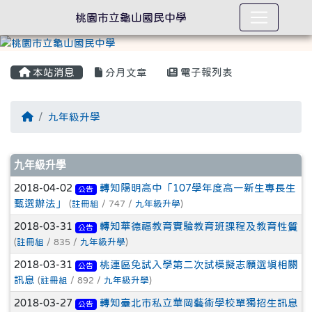
桃園市立龜山國民中學
本站消息
分月文章
電子報列表
回首頁
九年級升學
文章列表
九年級升學
2018-04-02
轉知陽明高中「107學年度高一新生專長生
公告
甄選辦法」
(
註冊組
/ 747 /
九年級升學
)
2018-03-31
轉知華德福教育實驗教育班課程及教育性質
公告
(
註冊組
/ 835 /
九年級升學
)
2018-03-31
桃連區免試入學第二次試模擬志願選填相關
公告
訊息
(
註冊組
/ 892 /
九年級升學
)
2018-03-27
轉知臺北市私立華岡藝術學校單獨招生訊息
公告