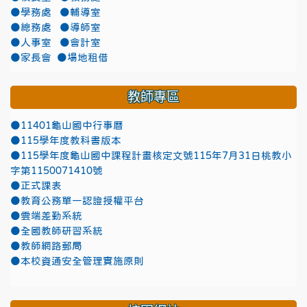
●學務處
●輔導室
●總務處
●導師室
●人事室
●會計室
●家長會
●場地租借
教師專區
●11401龜山國中行事曆
●115學年度教科書版本
●115學年度龜山國中課程計畫核定文號115年7月31日桃教小
字第1150071410號
●正式課表
●教育公務單一認證授權平台
●雲端差勤系統
●全國教師研習系統
●教師網路郵局
●本校資通安全管理實施原則