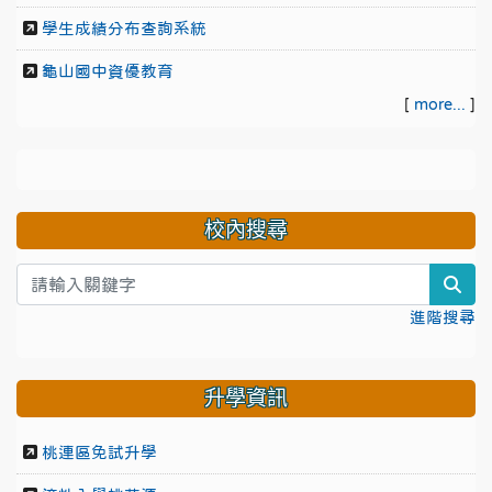
學生成績分布查詢系統
龜山國中資優教育
[
more...
]
校內搜尋
sea
進階搜尋
升學資訊
桃連區免試升學