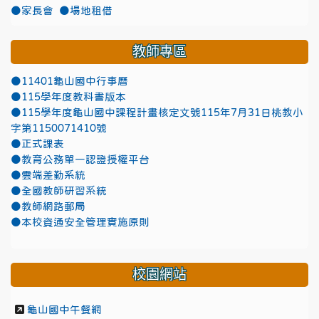
●家長會
●場地租借
教師專區
●11401龜山國中行事曆
●115學年度教科書版本
●115學年度龜山國中課程計畫核定文號115年7月31日桃教小
字第1150071410號
●正式課表
●教育公務單一認證授權平台
●雲端差勤系統
●全國教師研習系統
●教師網路郵局
●本校資通安全管理實施原則
校園網站
龜山國中午餐網