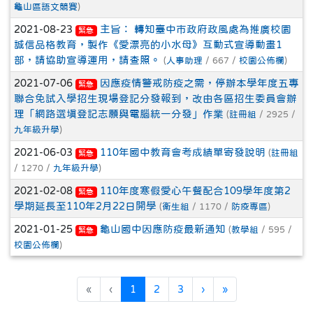
龜山區語文競賽
)
2021-08-23
主旨： 轉知臺中市政府政風處為推廣校園
緊急
誠信品格教育，製作《愛漂亮的小水母》互動式宣導動畫1
部，請協助宣導運用，請查照。
(
人事助理
/ 667 /
校園公佈欄
)
2021-07-06
因應疫情警戒防疫之需，停辦本學年度五專
緊急
聯合免試入學招生現場登記分發報到，改由各區招生委員會辦
理「網路選填登記志願與電腦統一分發」作業
(
註冊組
/ 2925 /
九年級升學
)
2021-06-03
110年國中教育會考成績單寄發說明
(
註冊組
緊急
/ 1270 /
九年級升學
)
2021-02-08
110年度寒假愛心午餐配合109學年度第2
緊急
學期延長至110年2月22日開學
(
衛生組
/ 1170 /
防疫專區
)
2021-01-25
龜山國中因應防疫最新通知
(
教學組
/ 595 /
緊急
校園公佈欄
)
(目前頁次)
下一頁
最後頁
«
‹
1
2
3
›
»