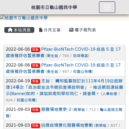
桃園市立龜山國民中學
本站消息
分月文章
電子報列表
文章列表
2022-06-06
Pfizer-BioNTech COVID-19 疫苗 5 至 17
緊急
歲接種評估暨意願書
(
衛生組
/ 760 /
防疫專區
)
2022-06-06
Pfizer-BioNTech COVID-19 疫苗 5 至 17
緊急
歲接種評估暨意願書
(
衛生組
/ 497 /
校園公佈欄
)
2022-04-19
主旨： 轉知監察院訂於111年4月19日起辦
緊急
理14場次「政治獻金法令視訊宣導說明會」，檢送網頁連結圖
示(Banner)如附，請協助周知學校同仁，請查照。
(
人事助理
/
424 /
校園公佈欄
)
2021-09-03
競賽場地變更-2
(
教學組
/ 712 /
龜山區語文競
緊急
賽
)
2021-09-03
因應疫情變化競賽場地變動
(
教學組
/ 837 /
緊急