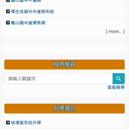
龜山國中午餐網
學生成績分布查詢系統
龜山國中資優教育
[
more...
]
校內搜尋
sea
進階搜尋
升學資訊
桃連區免試升學