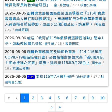
職員及家長特教知能研習」一案
(
特教組
/ 17 /
校園公佈欄
)
2026-08-06
函轉農業部桃園區農業改良場辦理「115年食農
教育專業人員在職訓練課程」，惠請轉知已取得食農教育專業
人員資格者報名參加，並惠予公(差)假登記，請查照。
(
衛生組
/ 87 /
教師研習
)
2026-08-06
檢送「教育部115年氣候變遷講習活動」簡章1
份，鼓勵教師報名參加
(
衛生組
/ 15 /
教師研習
)
2026-08-06
函轉教育部國民及學前教育署「114-115年度
COVID-19疫苗接種計畫」公費接種對象擴大為「滿6個月以
上尚未接種之民眾」措施，延長至115年9月28日止
(
衛生組
/
16 /
校園公佈欄
)
2026-08-06
本校115年7月會計報告
(
會計助理
/ 17 /
財
公告
務報告公告
)
(目前頁次)
«
‹
1
2
3
4
5
6
7
8
9
10
下一頁
最後頁
›
»