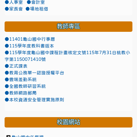
●人事室
●會計室
●家長會
●場地租借
教師專區
●11401龜山國中行事曆
●115學年度教科書版本
●115學年度龜山國中課程計畫核定文號115年7月31日桃教小
字第1150071410號
●正式課表
●教育公務單一認證授權平台
●雲端差勤系統
●全國教師研習系統
●教師網路郵局
●本校資通安全管理實施原則
校園網站