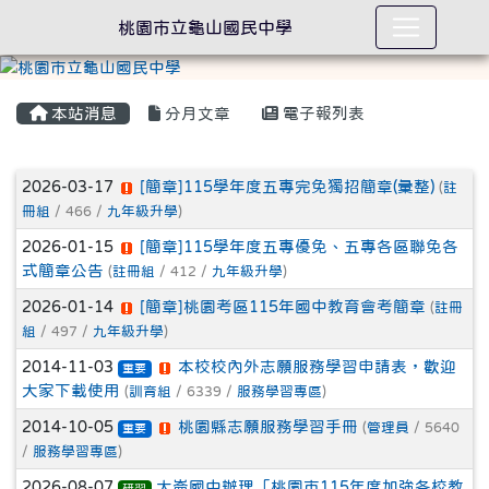
桃園市立龜山國民中學
本站消息
分月文章
電子報列表
文章列表
2026-03-17
[簡章]115學年度五專完免獨招簡章(彙整)
(
註
冊組
/ 466 /
九年級升學
)
2026-01-15
[簡章]115學年度五專優免、五專各區聯免各
式簡章公告
(
註冊組
/ 412 /
九年級升學
)
2026-01-14
[簡章]桃園考區115年國中教育會考簡章
(
註冊
組
/ 497 /
九年級升學
)
2014-11-03
本校校內外志願服務學習申請表，歡迎
重要
大家下載使用
(
訓育組
/ 6339 /
服務學習專區
)
2014-10-05
桃園縣志願服務學習手冊
(
管理員
/ 5640
重要
/
服務學習專區
)
2026-08-07
大崙國中辦理「桃園市115年度加強各校教
研習