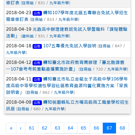
修訂表
(
註冊組
/ 831 /
九年級升學
)
2018-04-23
轉知107學年度北區五專聯合免試入學招生
公告
簡章修訂表
(
註冊組
/ 833 /
九年級升學
)
2018-04-19
光啟高中辦理建教班免試入學暨職科「課程體驗
活動」
(
資料組
/ 931 /
九年級升學
)
2018-04-18
107五專優先免試入學說明
(
註冊組
/ 847 /
公告
九年級升學
)
2018-04-12
轉知臺北市政府教育局辦理「臺北酷課雲
公告
─107會考考前重點直播實施計畫」
(
註冊組
/ 720 /
九年級升學
)
2018-04-11
轉知臺北市私立金甌女子高級中學106學年
公告
度高級中等學校適性學習社區教育資源均質化實施方案「家長
說明會」
(
註冊組
/ 662 /
九年級升學
)
2018-04-09
轉知桃園縣私立方曙高級商工職業學校招生
公告
訊息
(
註冊組
/ 680 /
九年級升學
)
第一頁
上一頁
(目前頁次)
«
‹
61
62
63
64
65
66
67
68