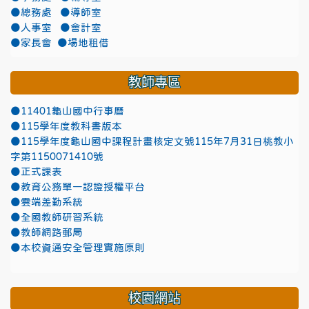
●總務處
●導師室
●人事室
●會計室
●家長會
●場地租借
教師專區
●11401龜山國中行事曆
●115學年度教科書版本
●115學年度龜山國中課程計畫核定文號115年7月31日桃教小
字第1150071410號
●正式課表
●教育公務單一認證授權平台
●雲端差勤系統
●全國教師研習系統
●教師網路郵局
●本校資通安全管理實施原則
校園網站