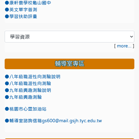
●康軒雲學校龜山國中
●英文單字普測
●學習扶助評量
[
more...
]
輔導室專區
●八年級職涯性向測驗說明
●八年級職涯性向測驗
●九年級興趣測驗說明
●九年級興趣測驗
●
桃園市心靈加油站
●
輔導室諮詢信箱gs600@mail.gsjh.tyc.edu.tw