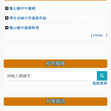
龜山國中午餐網
學生成績分布查詢系統
龜山國中資優教育
[
more...
]
校內搜尋
sea
進階搜尋
升學資訊