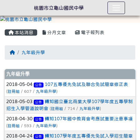
桃園市立龜山國民中學
本站消息
分月文章
電子報列表
回首頁
九年級升學
文章列表
九年級升學
2018-05-04
107五專優先免試及聯合免試簡章修正表
公告
(
註冊組
/ 607 /
九年級升學
)
2018-05-03
轉知國立臺北商業大學107學年度五專學制
公告
招生入學管道說明會
(
註冊組
/ 714 /
九年級升學
)
2018-04-30
轉知107年國中教育會考應試重要注意事項
公告
(
註冊組
/ 593 /
九年級升學
)
2018-04-24
轉知107學年度五專優先免試入學招生簡章
公告