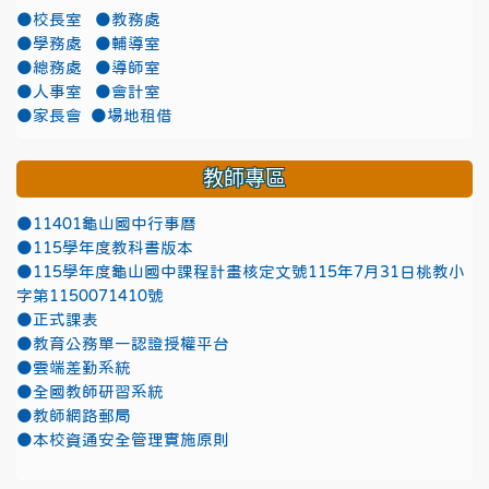
●校長室
●教務處
●學務處
●輔導室
●總務處
●導師室
●人事室
●會計室
●家長會
●場地租借
教師專區
●11401龜山國中行事曆
●115學年度教科書版本
●115學年度龜山國中課程計畫核定文號115年7月31日桃教小
字第1150071410號
●正式課表
●教育公務單一認證授權平台
●雲端差勤系統
●全國教師研習系統
●教師網路郵局
●本校資通安全管理實施原則