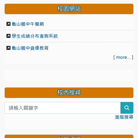
校園網站
龜山國中午餐網
學生成績分布查詢系統
龜山國中資優教育
[
more...
]
校內搜尋
sea
進階搜尋