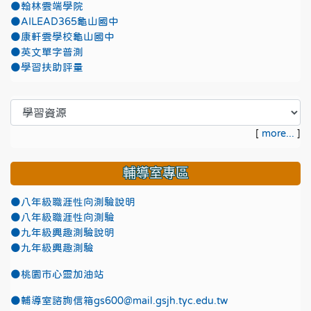
●翰林雲端學院
●AILEAD365龜山國中
●康軒雲學校龜山國中
●英文單字普測
●學習扶助評量
[
more...
]
輔導室專區
●八年級職涯性向測驗說明
●八年級職涯性向測驗
●九年級興趣測驗說明
●九年級興趣測驗
●
桃園市心靈加油站
●
輔導室諮詢信箱gs600@mail.gsjh.tyc.edu.tw