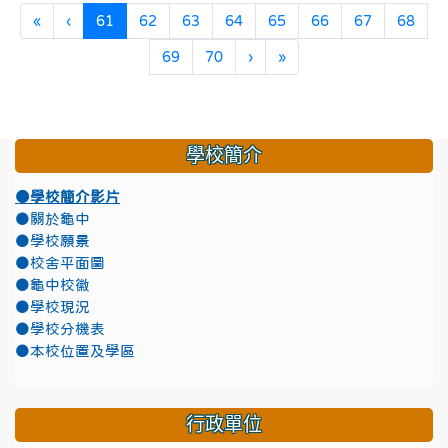
第一頁
上一頁
(目前頁次)
«
‹
61
62
63
64
65
66
67
68
下一頁
最後頁
69
70
›
»
學校簡介
●學校簡介影片
●關於龜中
●學校願景
●校舍平面圖
●龜中校徽
●學校現況
●學校分機表
●本校位置及學區
行政單位