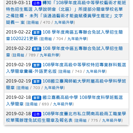
2019-03-11
轉知「108學年度高級中等學校藝術才能班
公告
特色招生甄選 入學說明會（北區）」所提部分簡章學校名單
之備註欄， 未列「須通過藝術才能資賦優異學生鑑定」文字
疑義一 案
(
註冊組
/ 470 /
九年級升學
)
2019-02-22
108 學年度南區五專聯合免試入學招生簡
重要
章1020221更新
(
註冊組
/ 704 /
九年級升學
)
2019-02-22
108 學年度中區五專聯合免試入學招生簡
重要
章
(
註冊組
/ 789 /
九年級升學
)
2019-02-19
108學年度高級中等學校特招專業群科甄選
重要
入學簡章彙編-外語更名版
(
註冊組
/ 743 /
九年級升學
)
2019-02-19
108國立臺灣師範大學附屬高級中學科學班
重要
簡章
(
註冊組
/ 703 /
九年級升學
)
2019-02-18
國立嘉義高級中學 108學年度科學班甄選
重要
入學簡章
(
註冊組
/ 693 /
九年級升學
)
2019-02-18
108學年度臺北市私立開南高級商工職業學
公告
校單獨辦理免試招生簡章及報名表
(
註冊組
/ 775 /
九年級升學
)