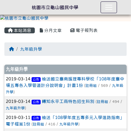
桃園市立龜山國民中學
本站消息
分月文章
電子報列表
回首頁
九年級升學
文章列表
九年級升學
2019-03-14
檢送國立臺南護理專科學校「108年度臺中
公告
場五專各入學管道計分說明會」計畫1份
(
註冊組
/ 569 /
九年級
升學
)
2019-03-14
轉知永平工商特色招生科別
(
註冊組
/ 494 /
公告
九年級升學
)
2019-03-11
檢送「108學年度五專多元入學進路指南」
公告
電子檔案1份
(
註冊組
/ 416 /
九年級升學
)