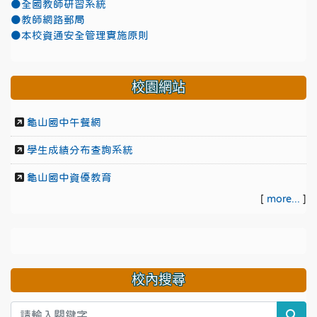
●全國教師研習系統
●教師網路郵局
●本校資通安全管理實施原則
校園網站
龜山國中午餐網
學生成績分布查詢系統
龜山國中資優教育
[
more...
]
校內搜尋
sea