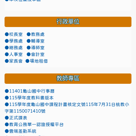
行政單位
●校長室
●教務處
●學務處
●輔導室
●總務處
●導師室
●人事室
●會計室
●家長會
●場地租借
教師專區
●11401龜山國中行事曆
●115學年度教科書版本
●115學年度龜山國中課程計畫核定文號115年7月31日桃教小
字第1150071410號
●正式課表
●教育公務單一認證授權平台
●雲端差勤系統