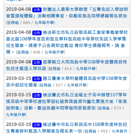
2019-04-08
財團法人康寧大學辦理「五專免試入學說明
公告
會暨課程體驗」活動相關事宜，鼓勵家長及同學踴躍報名參加
(
註冊組
/ 669 /
九年級升學
)
2019-04-08
檢送新北市私立莊敬高級工業家事職業學校
公告
基北區108學年度技術型及單科型高級中等學校免試入學單獨
招生簡章，請惠予公告周知並歡迎 貴校學生踴躍報考，請 查
照。
(
註冊組
/ 608 /
九年級升學
)
2019-04-08
苗栗縣立大同高級中學108學年度體育班特
公告
色招生甄選入學訊息
(
註冊組
/ 614 /
九年級升學
)
2019-03-15
國立臺東大學附屬體育高級中學108學年度
公告
高中部招生簡章
(
註冊組
/ 527 /
九年級升學
)
2019-03-15
檢送臺北市私立金甌女子高中辦理107學年
公告
度高級中等學校適性學習社區教育資源均質化實施方案「家長
說明會」活動，歡迎各國中同學偕同家長參加
(
註冊組
/ 573 /
九年級升學
)
2019-03-15
檢送臺中市私立新民高中108學年度特色招
公告
生專業群科甄選入學簡章及報名表一份
(
註冊組
/ 493 /
九年級升