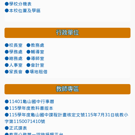
●學校分機表
●本校位置及學區
行政單位
●校長室
●教務處
●學務處
●輔導室
●總務處
●導師室
●人事室
●會計室
●家長會
●場地租借
教師專區
●11401龜山國中行事曆
●115學年度教科書版本
●115學年度龜山國中課程計畫核定文號115年7月31日桃教小
字第1150071410號
●正式課表
●教育公務單一認證授權平台