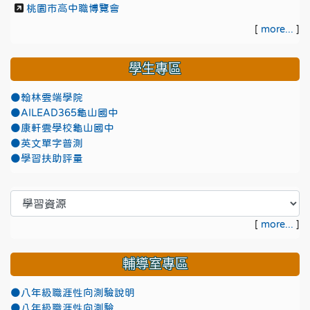
桃園市高中職博覽會
[
more...
]
學生專區
●翰林雲端學院
●AILEAD365龜山國中
●康軒雲學校龜山國中
●英文單字普測
●學習扶助評量
[
more...
]
輔導室專區
●八年級職涯性向測驗說明
●八年級職涯性向測驗