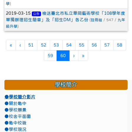
學
)
2019-03-15
檢送臺北市私立華岡藝術學校「108學年度
公告
單獨辦理招生簡章」及「招生DM」各乙份
(
註冊組
/ 547 /
九年
級升學
)
第一頁
上一頁
«
‹
51
52
53
54
55
56
57
58
(目前頁次)
下一頁
最後頁
59
60
›
»
學校簡介
●學校簡介影片
●關於龜中
●學校願景
●校舍平面圖
●龜中校徽
●學校現況