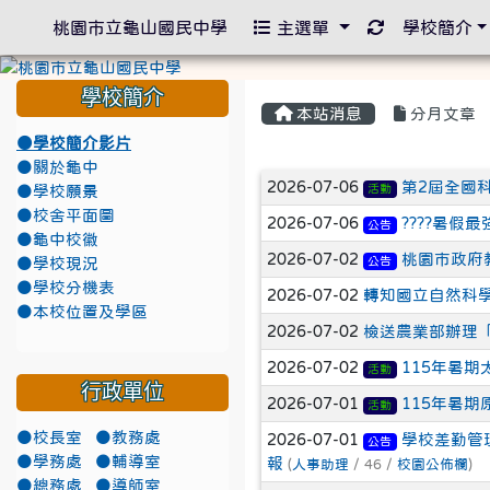
重新取得佈景
桃園市立龜山國民中學
主選單
學校簡介
學校簡介
本站消息
分月文章
●學校簡介影片
●關於龜中
文章列表
2026-07-06
第2屆全國
活動
●學校願景
●校舍平面圖
2026-07-06
????暑
公告
●龜中校徽
2026-07-02
桃園市政府
公告
●學校現況
●學校分機表
2026-07-02
轉知國立自然科學
●本校位置及學區
2026-07-02
檢送農業部辦理
2026-07-02
115年暑
活動
行政單位
2026-07-01
115年暑
活動
●校長室
●教務處
2026-07-01
學校差勤管
公告
●學務處
●輔導室
報
(
人事助理
/ 46 /
校園公佈欄
)
●總務處
●導師室