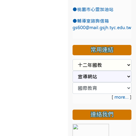
●
桃園市心靈加油站
●
輔導室諮詢信箱
gs600@mail.gsjh.tyc.edu.tw
常用連結
[
more...
]
連絡我們