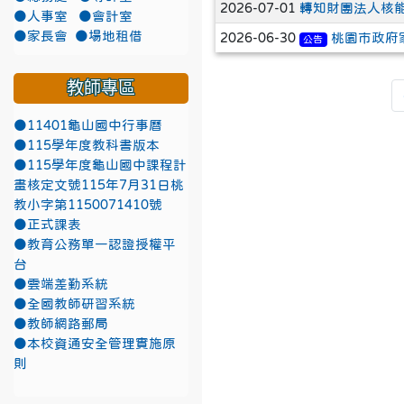
2026-07-01
轉知財團法人核
●人事室
●會計室
●家長會
●場地租借
2026-06-30
桃園市政府
公告
教師專區
●11401龜山國中行事曆
●115學年度教科書版本
●115學年度龜山國中課程計
畫核定文號115年7月31日桃
教小字第1150071410號
●正式課表
●教育公務單一認證授權平
台
●雲端差勤系統
●全國教師研習系統
●教師網路郵局
●本校資通安全管理實施原
則