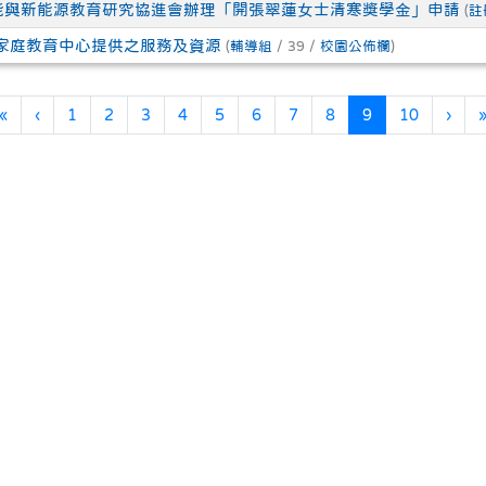
能與新能源教育研究協進會辦理「開張翠蓮女士清寒獎學金」申請
(
註
家庭教育中心提供之服務及資源
(
輔導組
/ 39 /
校園公佈欄
)
第一頁
上一頁
(目前頁次)
下一
«
‹
1
2
3
4
5
6
7
8
9
10
›