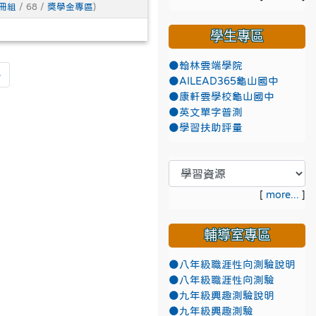
冊組
/ 68 /
獎學金專區
)
學生專區
●翰林雲端學院
頁
最後頁
»
●AILEAD365龜山國中
●康軒雲學校龜山國中
●英文單字普測
●學習扶助評量
[
more...
]
輔導室專區
●八年級職涯性向測驗說明
●八年級職涯性向測驗
●九年級興趣測驗說明
●九年級興趣測驗