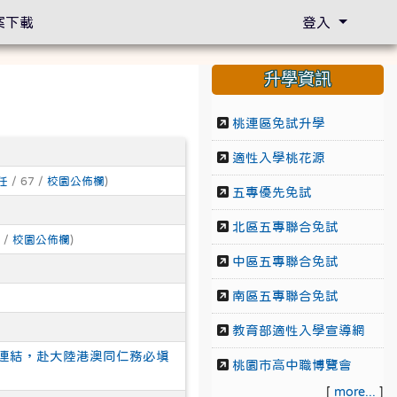
案下載
登入
升學資訊
桃連區免試升學
適性入學桃花源
任
/ 67 /
校園公佈欄
)
五專優先免試
北區五專聯合免試
 /
校園公佈欄
)
中區五專聯合免試
南區五專聯合免試
教育部適性入學宣導網
連結，赴大陸港澳同仁務必填
桃園市高中職博覽會
[
more...
]