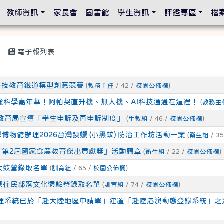
設定
教師資訊
家長會
圖書館
學生資訊
評鑑專區
檔
電子報列表
科技教育鐵道模型創意競賽
(
教務主任
/ 42 /
校園公佈欄
)
假最強科學嘉年華！阿帕契直升機、無人機、AI科技通通在這裡！
(
教務主
教育局宣導「學生申訴及再申訴制度」
(
生教組
/ 46 /
校園公佈欄
)
博物館辦理2026台灣鋏蠓 (小黑蚊) 防治工作坊活動一案
(
衛生組
/ 35
「第2屆國家食農教育傑出貢獻獎」活動簡章
(
衛生組
/ 22 /
校園公佈欄
)
期太鼓營錄取名單
(
訓育組
/ 65 /
校園公佈欄
)
期原住民部落文化體驗營錄取名單
(
訓育組
/ 74 /
校園公佈欄
)
理系統已於「赴大陸地區申請單」建置「赴陸港澳動態登錄系統」之