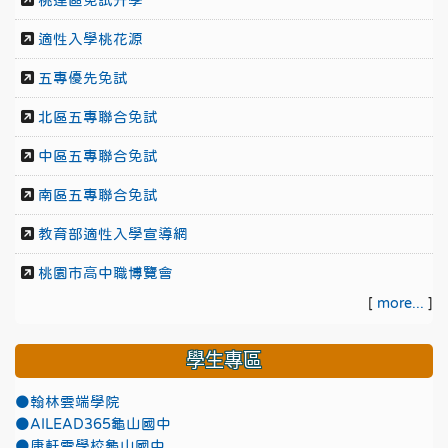
桃連區免試升學
適性入學桃花源
五專優先免試
北區五專聯合免試
中區五專聯合免試
南區五專聯合免試
教育部適性入學宣導網
桃園市高中職博覽會
[
more...
]
學生專區
●翰林雲端學院
●AILEAD365龜山國中
●康軒雲學校龜山國中