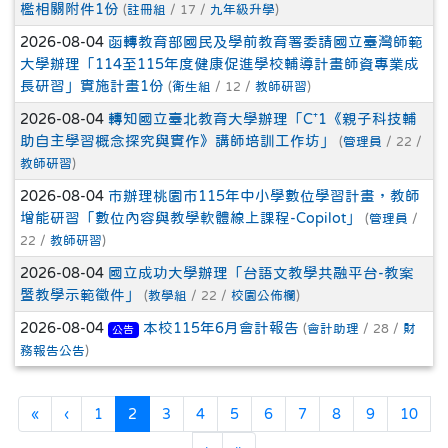
檻相關附件1份
(
註冊組
/ 17 /
九年級升學
)
2026-08-04
函轉教育部國民及學前教育署委請國立臺灣師範
大學辦理「114至115年度健康促進學校輔導計畫師資專業成
長研習」實施計畫1份
(
衛生組
/ 12 /
教師研習
)
2026-08-04
轉知國立臺北教育大學辦理「C⁺1《親子科技輔
助自主學習概念探究與實作》講師培訓工作坊」
(
管理員
/ 22 /
教師研習
)
2026-08-04
市辦理桃園市115年中小學數位學習計畫，教師
增能研習「數位內容與教學軟體線上課程-Copilot」
(
管理員
/
22 /
教師研習
)
2026-08-04
國立成功大學辦理「台語文教學共融平台-教案
暨教學示範徵件」
(
教學組
/ 22 /
校園公佈欄
)
2026-08-04
本校115年6月會計報告
(
會計助理
/ 28 /
財
公告
務報告公告
)
第一頁
上一頁
(目前頁次)
«
‹
1
2
3
4
5
6
7
8
9
10