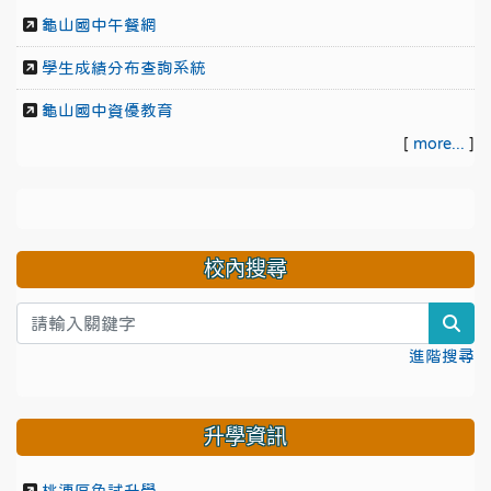
龜山國中午餐網
學生成績分布查詢系統
龜山國中資優教育
[
more...
]
校內搜尋
sea
進階搜尋
升學資訊