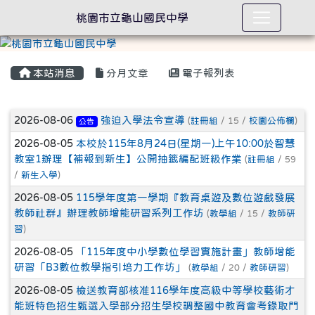
桃園市立龜山國民中學
本站消息
分月文章
電子報列表
文章列表
2026-08-06
強迫入學法令宣導
(
註冊組
/ 15 /
校園公佈欄
)
公告
2026-08-05
本校於115年8月24日(星期一)上午10:00於智慧
教室1辦理【補報到新生】公開抽籤編配班級作業
(
註冊組
/ 59
/
新生入學
)
2026-08-05
115學年度第一學期『教育桌遊及數位遊戲發展
教師社群』辦理教師增能研習系列工作坊
(
教學組
/ 15 /
教師研
習
)
2026-08-05
「115年度中小學數位學習實施計畫」教師增能
研習「B3數位教學指引培力工作坊」
(
教學組
/ 20 /
教師研習
)
2026-08-05
檢送教育部核准116學年度高級中等學校藝術才
能班特色招生甄選入學部分招生學校調整國中教育會考錄取門