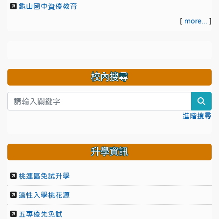
龜山國中資優教育
[
more...
]
校內搜尋
sea
進階搜尋
升學資訊
桃連區免試升學
適性入學桃花源
五專優先免試