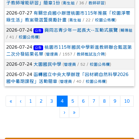
子教師增能研習」簡章1份
(
衛生組
/ 36 /
教師研習
)
2026-07-27
有關忠貞國小辦理桃園市115年推展「校園淨零
綠生活」教案徵選暨獎勵計畫
(
衛生組
/ 22 /
校園公佈欄
)
2026-07-24
與同志青少年一起長大--互動式展覽
(
輔導組
公告
/ 41 /
校園公佈欄
)
2026-07-24
桃園市115年國民中學新進教師聯合甄選第
公告
二次分發結果名單
(
管理員
/ 1557 /
教師甄試及介聘
)
2026-07-24
大園國民中學
(
管理員
/ 52 /
校園公佈欄
)
2026-07-24
函轉國立中央大學辦理「因材網自然科學2026
國中暑期課程」活動簡章
(
管理員
/ 40 /
校園公佈欄
)
第一頁
上一頁
(目前頁次)
«
‹
1
2
3
4
5
6
7
8
9
10
下一頁
最後頁
›
»