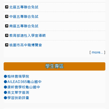
北區五專聯合免試
中區五專聯合免試
南區五專聯合免試
教育部適性入學宣導網
桃園市高中職博覽會
[
more...
]
學生專區
●翰林雲端學院
●AILEAD365龜山國中
●康軒雲學校龜山國中
●英文單字普測
●學習扶助評量