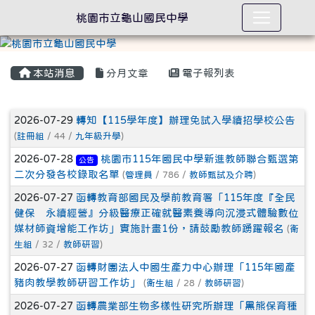
桃園市立龜山國民中學
本站消息
分月文章
電子報列表
文章列表
2026-07-29
轉知【115學年度】辦理免試入學續招學校公告
(
註冊組
/ 44 /
九年級升學
)
2026-07-28
桃園市115年國民中學新進教師聯合甄選第
公告
二次分發各校錄取名單
(
管理員
/ 786 /
教師甄試及介聘
)
2026-07-27
函轉教育部國民及學前教育署「115年度『全民
健保 永續經營』分級醫療正確就醫素養導向沉浸式體驗數位
媒材師資增能工作坊」實施計畫1份，請鼓勵教師踴躍報名
(
衛
生組
/ 32 /
教師研習
)
2026-07-27
函轉財團法人中國生產力中心辦理「115年國產
豬肉教學教師研習工作坊」
(
衛生組
/ 28 /
教師研習
)
2026-07-27
函轉農業部生物多樣性研究所辦理「黑熊保育種