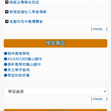
南區五專聯合免試
教育部適性入學宣導網
桃園市高中職博覽會
[
more...
]
學生專區
●翰林雲端學院
●AILEAD365龜山國中
●康軒雲學校龜山國中
●英文單字普測
●學習扶助評量
[
more...
]