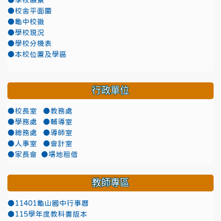
●學校願景
●校舍平面圖
●龜中校徽
●學校現況
●學校分機表
●本校位置及學區
行政單位
●校長室
●教務處
●學務處
●輔導室
●總務處
●導師室
●人事室
●會計室
●家長會
●場地租借
教師專區
●11401龜山國中行事曆
●115學年度教科書版本