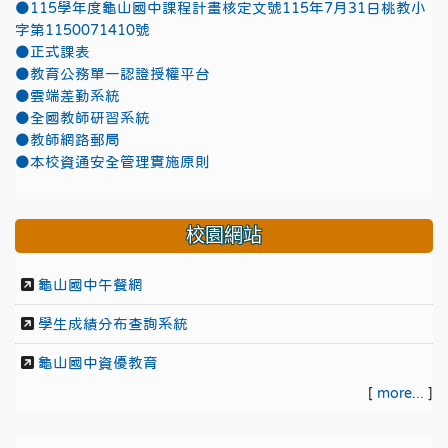
●115學年度龜山國中課程計畫核定文號115年7月31日桃教小
字第1150071410號
●正式課表
●教育公務單一認證授權平台
●雲端差勤系統
●全國教師研習系統
●教師網路郵局
●本校資通安全管理實施原則
校園網站
龜山國中午餐網
學生成績分布查詢系統
龜山國中資優教育
[
more...
]