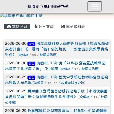
桃園市立龜山國民中學
本站消息
分月文章
電子報列表
文章列表
2026-06-30
國立高雄科技大學辦理教育部「技職永續破
公告
風者計畫」【一場有「職」感的競賽──教案設計與教學實踐
徵件】
(
資料組
/ 59 /
校園公佈欄
)
2026-06-30
桃園市115年度「AI 科技發展暨技職職業
公告
試探向下扎根夏令營」招生簡章
(
資料組
/ 47 /
校園公佈欄
)
2026-06-29
桃園市115年國民中學新進教師聯合甄選複
公告
試錄取人員名單
(
管理員
/ 16255 /
教師甄試及介聘
)
2026-06-29
轉知國立臺灣圖書館發行之電子版《永續發展圖
書資料閱讀手冊：氣候變遷與生物多樣性》
(
設備組
/ 44 /
校園
公佈欄
)
2026-06-29
教育部國民及學前教育署「115年中小學媒體素