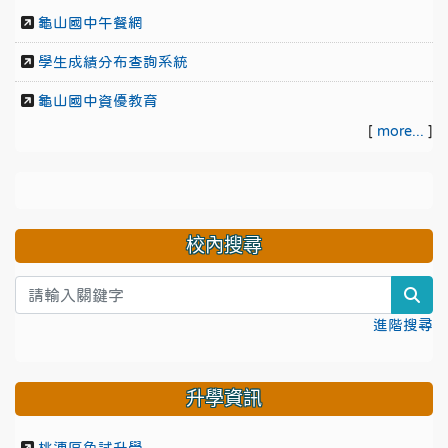
龜山國中午餐網
學生成績分布查詢系統
龜山國中資優教育
[
more...
]
校內搜尋
sea
進階搜尋
升學資訊