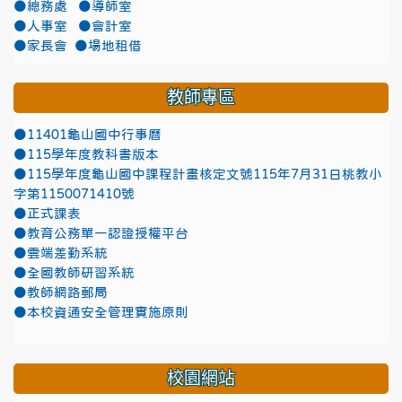
●總務處
●導師室
●人事室
●會計室
●家長會
●場地租借
教師專區
●11401龜山國中行事曆
●115學年度教科書版本
●115學年度龜山國中課程計畫核定文號115年7月31日桃教小
字第1150071410號
●正式課表
●教育公務單一認證授權平台
●雲端差勤系統
●全國教師研習系統
●教師網路郵局
●本校資通安全管理實施原則
校園網站