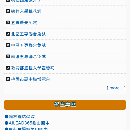
桃連區免試升學
適性入學桃花源
五專優先免試
北區五專聯合免試
中區五專聯合免試
南區五專聯合免試
教育部適性入學宣導網
桃園市高中職博覽會
[
more...
]
學生專區
●翰林雲端學院
●AILEAD365龜山國中
●康軒雲學校龜山國中