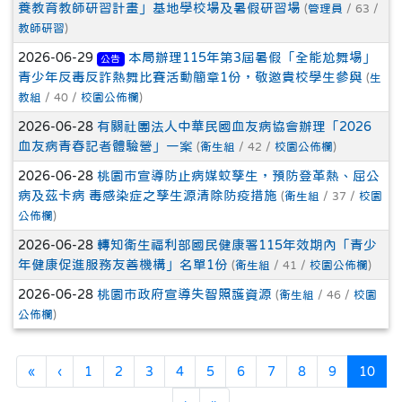
養教育教師研習計畫」基地學校場及暑假研習場
(
管理員
/ 63 /
教師研習
)
2026-06-29
本局辦理115年第3屆暑假「全能尬舞場」
公告
青少年反毒反詐熱舞比賽活動簡章1份，敬邀貴校學生參與
(
生
教組
/ 40 /
校園公佈欄
)
2026-06-28
有關社團法人中華民國血友病協會辦理「2026
血友病青春記者體驗營」一案
(
衛生組
/ 42 /
校園公佈欄
)
2026-06-28
桃園市宣導防止病媒蚊孳生，預防登革熱、屈公
病及茲卡病 毒感染症之孳生源清除防疫措施
(
衛生組
/ 37 /
校園
公佈欄
)
2026-06-28
轉知衛生福利部國民健康署115年效期內「青少
年健康促進服務友善機構」名單1份
(
衛生組
/ 41 /
校園公佈欄
)
2026-06-28
桃園市政府宣導失智照護資源
(
衛生組
/ 46 /
校園
公佈欄
)
第一頁
上一頁
(目
«
‹
1
2
3
4
5
6
7
8
9
10