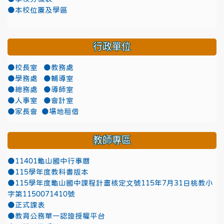
●本校位置及學區
行政單位
●校長室
●教務處
●學務處
●輔導室
●總務處
●導師室
●人事室
●會計室
●家長會
●場地租借
教師專區
●11401龜山國中行事曆
●115學年度教科書版本
●115學年度龜山國中課程計畫核定文號115年7月31日桃教小
字第1150071410號
●正式課表
●教育公務單一認證授權平台