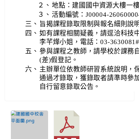
２、
地點：建國國中資源大樓一
３、
活動編號：J00004-2606000
三、
旨揭課程錄取限制與報名細則說
四、
如有課程相關疑義，請逕洽科技
李芊燁小姐，電話：03-3630081#
五、
參與課程之教師，請學校於課務
(差)假登記。
六、
主辦單位依教師研習系統說明，
通過才錄取，獲錄取者請準時參
自行留意錄取公告。