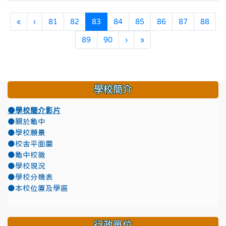
第一頁
上一頁
(目前頁次)
«
‹
81
82
83
84
85
86
87
88
下一頁
最後頁
89
90
›
»
學校簡介
●學校簡介影片
●關於龜中
●學校願景
●校舍平面圖
●龜中校徽
●學校現況
●學校分機表
●本校位置及學區
行政單位