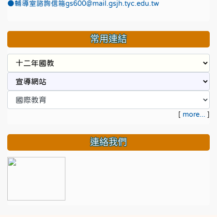
●
輔導室諮詢信箱gs600@mail.gsjh.tyc.edu.tw
常用連結
[
more...
]
連絡我們