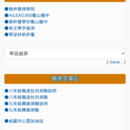
●翰林雲端學院
●AILEAD365龜山國中
●康軒雲學校龜山國中
●英文單字普測
●學習扶助評量
[
more...
]
輔導室專區
●八年級職涯性向測驗說明
●八年級職涯性向測驗
●九年級興趣測驗說明
●九年級興趣測驗
●
桃園市心靈加油站