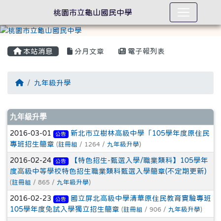
桃園市立龜山國民中學
本站消息
分月文章
電子報列表
回首頁
九年級升學
文章列表
九年級升學
2016-03-01
新北市立樹林高級中學「105學年度原住民
公告
專班招生簡章
(
註冊組
/ 1264 /
九年級升學
)
2016-02-24
【特色招生-甄選入學/職業類科】105學年
公告
度高級中等學校特色招生職業類科甄選入學簡章(不定期更新)
(
註冊組
/ 865 /
九年級升學
)
2016-02-23
國立屏北高級中學清華原住民教育實驗專班
公告
105學年度免試入學獨立招生簡章
(
註冊組
/ 906 /
九年級升學
)