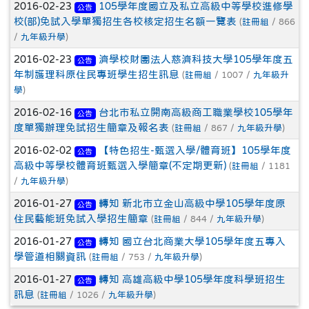
2016-02-23
105學年度國立及私立高級中等學校進修學
公告
校(部)免試入學單獨招生各校核定招生名額一覽表
(
註冊組
/ 866
/
九年級升學
)
2016-02-23
濟學校財團法人慈濟科技大學105學年度五
公告
年制護理科原住民專班學生招生訊息
(
註冊組
/ 1007 /
九年級升
學
)
2016-02-16
台北市私立開南高級商工職業學校105學年
公告
度單獨辦理免試招生簡章及報名表
(
註冊組
/ 867 /
九年級升學
)
2016-02-02
【特色招生-甄選入學/體育班】105學年度
公告
高級中等學校體育班甄選入學簡章(不定期更新)
(
註冊組
/ 1181
/
九年級升學
)
2016-01-27
轉知 新北市立金山高級中學105學年度原
公告
住民藝能班免試入學招生簡章
(
註冊組
/ 844 /
九年級升學
)
2016-01-27
轉知 國立台北商業大學105學年度五專入
公告
學管道相關資訊
(
註冊組
/ 753 /
九年級升學
)
2016-01-27
轉知 高雄高級中學105學年度科學班招生
公告
訊息
(
註冊組
/ 1026 /
九年級升學
)