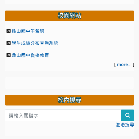
校園網站
龜山國中午餐網
學生成績分布查詢系統
龜山國中資優教育
[
more...
]
校內搜尋
sea
進階搜尋