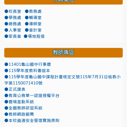
●校長室
●教務處
●學務處
●輔導室
●總務處
●導師室
●人事室
●會計室
●家長會
●場地租借
教師專區
●11401龜山國中行事曆
●115學年度教科書版本
●115學年度龜山國中課程計畫核定文號115年7月31日桃教小
字第1150071410號
●正式課表
●教育公務單一認證授權平台
●雲端差勤系統
●全國教師研習系統
●教師網路郵局
●本校資通安全管理實施原則