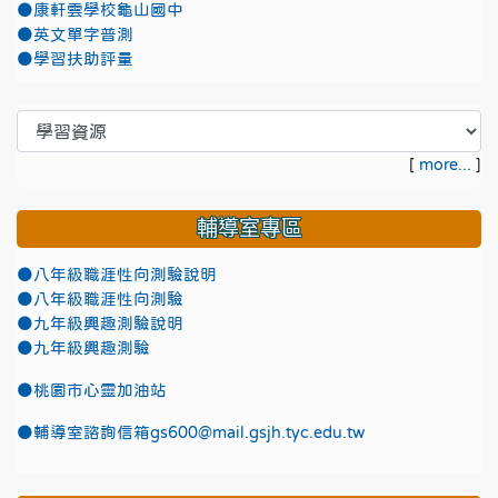
●康軒雲學校龜山國中
●英文單字普測
●學習扶助評量
[
more...
]
輔導室專區
●八年級職涯性向測驗說明
●八年級職涯性向測驗
●九年級興趣測驗說明
●九年級興趣測驗
●
桃園市心靈加油站
●
輔導室諮詢信箱gs600@mail.gsjh.tyc.edu.tw