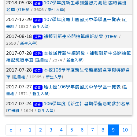
2018-05-08
107學年度新生報到暨智力測驗 臨時編班
公告
名單
(
註冊組
/ 3606 /
新生入學
)
2017-12-29
107學年度龜山區國民中學學區一覽表
(
註
公告
冊組
/ 1830 /
新生入學
)
2017-08-18
補報到新生公開抽籤編班結果
(
註冊組
/
公告
2558 /
新生入學
)
2017-07-28
本校辦理新生編班後，補報到新生公開抽籤
公告
編配班級事宜
(
註冊組
/ 2874 /
新生入學
)
2017-07-28
本校106學年度新生常態編班名單與導師名
公告
單
(
註冊組
/ 10965 /
新生入學
)
2017-07-27
龜山區106學年度國民中學學區一覽表
(
註
公告
冊組
/ 1571 /
新生入學
)
2017-07-24
106學年度【新生】暑期學藝活動參加名單
公告
(
註冊組
/ 1624 /
新生入學
)
第一頁
上一頁
(目前頁次)
«
‹
1
2
3
4
5
6
7
8
9
10