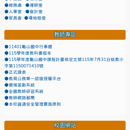
●總務處
●導師室
●人事室
●會計室
●家長會
●場地租借
教師專區
●11401龜山國中行事曆
●115學年度教科書版本
●115學年度龜山國中課程計畫核定文號115年7月31日桃教小
字第1150071410號
●正式課表
●教育公務單一認證授權平台
●雲端差勤系統
●全國教師研習系統
●教師網路郵局
●本校資通安全管理實施原則
校園網站