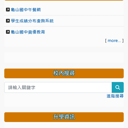
龜山國中午餐網
學生成績分布查詢系統
龜山國中資優教育
[
more...
]
校內搜尋
sea
進階搜尋
升學資訊