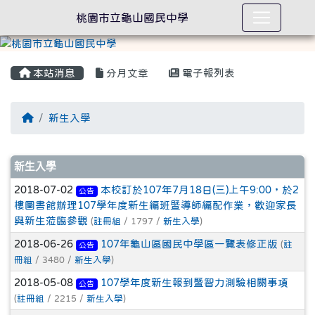
桃園市立龜山國民中學
本站消息
分月文章
電子報列表
回首頁
新生入學
文章列表
新生入學
2018-07-02
本校訂於107年7月18日(三)上午9:00，於2
公告
樓圖書館辦理107學年度新生編班暨導師編配作業，歡迎家長
與新生蒞臨參觀
(
註冊組
/ 1797 /
新生入學
)
2018-06-26
107年龜山區國民中學區一覽表修正版
(
註
公告
冊組
/ 3480 /
新生入學
)
2018-05-08
107學年度新生報到暨智力測驗相關事項
公告
(
註冊組
/ 2215 /
新生入學
)