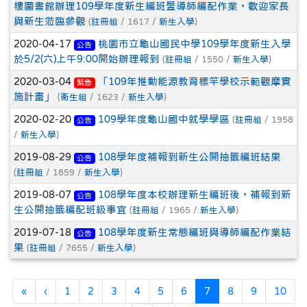
樓圖書館辦理109學年度新生編班暨導師編配作業，歡迎家長
與新生蒞臨參觀
(
註冊組
/ 1617 /
新生入學
)
2020-04-17
桃園市立龜山國民中學109學年度新生入學
公告
於5/2(六)上午9:00開始辦理報到
(
註冊組
/ 1550 /
新生入學
)
2020-03-04
「109年推動能源教育標竿學校示範觀摩實
緊急
施計畫」
(
衛生組
/ 1623 /
新生入學
)
2020-02-20
109學年度龜山國中就學學區
(
註冊組
/ 1958
公告
/
新生入學
)
2019-08-29
108學年度補報到新生公開抽籤編班結果
公告
(
註冊組
/ 1859 /
新生入學
)
2019-08-07
108學年度本校辦理新生編班後，補報到新
公告
生公開抽籤編配班級事宜
(
註冊組
/ 1965 /
新生入學
)
2019-07-18
108學年度新生常態編班與導師編配作業結
公告
果
(
註冊組
/ 7655 /
新生入學
)
第一頁
上一頁
(目前頁次)
«
‹
1
2
3
4
5
6
7
8
9
10