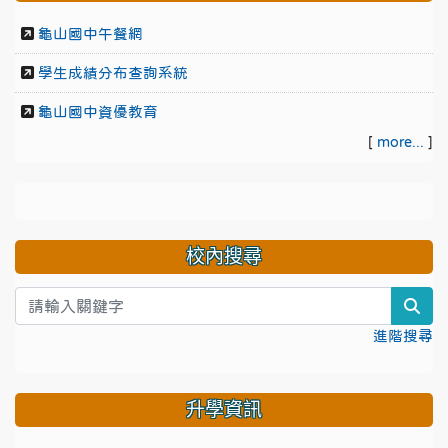
龜山國中午餐網
學生成績分布查詢系統
龜山國中資優教育
[
more...
]
校內搜尋
sea
進階搜尋
升學資訊