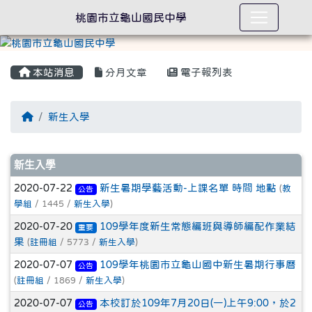
桃園市立龜山國民中學
本站消息
分月文章
電子報列表
回首頁
新生入學
文章列表
新生入學
2020-07-22
新生暑期學藝活動-上課名單 時間 地點
(
教
公告
學組
/ 1445 /
新生入學
)
2020-07-20
109學年度新生常態編班與導師編配作業結
重要
果
(
註冊組
/ 5773 /
新生入學
)
2020-07-07
109學年桃園市立龜山國中新生暑期行事曆
公告
(
註冊組
/ 1869 /
新生入學
)
2020-07-07
本校訂於109年7月20日(一)上午9:00，於2
公告