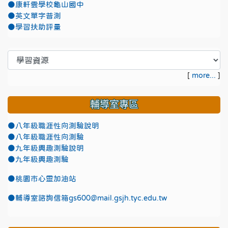
●康軒雲學校龜山國中
●英文單字普測
●學習扶助評量
[
more...
]
輔導室專區
●八年級職涯性向測驗說明
●八年級職涯性向測驗
●九年級興趣測驗說明
●九年級興趣測驗
●
桃園市心靈加油站
●
輔導室諮詢信箱gs600@mail.gsjh.tyc.edu.tw