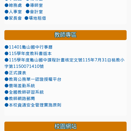
●總務處
●導師室
●人事室
●會計室
●家長會
●場地租借
教師專區
●11401龜山國中行事曆
●115學年度教科書版本
●115學年度龜山國中課程計畫核定文號115年7月31日桃教小
字第1150071410號
●正式課表
●教育公務單一認證授權平台
●雲端差勤系統
●全國教師研習系統
●教師網路郵局
●本校資通安全管理實施原則
校園網站