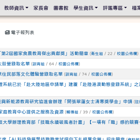
設定
教師資訊
家長會
圖書館
學生資訊
評鑑專區
檔
電子報列表
「第2屆國家食農教育傑出貢獻獎」活動簡章
(
衛生組
/ 22 /
校園公佈欄
)
期太鼓營錄取名單
(
訓育組
/ 64 /
校園公佈欄
)
期原住民部落文化體驗營錄取名單
(
訓育組
/ 74 /
校園公佈欄
)
理系統已於「赴大陸地區申請單」建置「赴陸港澳動態登錄系統」之
能與新能源教育研究協進會辦理「開張翠蓮女士清寒獎學金」申請
(
註
家庭教育中心提供之服務及資源
(
輔導組
/ 39 /
校園公佈欄
)
技大學辦理教育部「技職永續破風者計畫」【一場有「職」感的競賽
5年度「AI 科技發展暨技職職業試探向下扎根夏令營」招生簡章
(
資料組