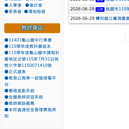
●人事室
●會計室
2026-06-29
桃園市11
公告
●家長會
●場地租借
2026-06-29
轉知國立臺灣圖
教師專區
●11401龜山國中行事曆
●115學年度教科書版本
●115學年度龜山國中課程計
畫核定文號115年7月31日桃
教小字第1150071410號
●正式課表
●教育公務單一認證授權平
台
●雲端差勤系統
●全國教師研習系統
●教師網路郵局
●本校資通安全管理實施原
則