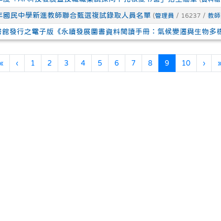
5年國民中學新進教師聯合甄選複試錄取人員名單
(
管理員
/ 16237 /
教師
書館發行之電子版《永續發展圖書資料閱讀手冊：氣候變遷與生物多
第一頁
上一頁
(目前頁次)
下一
«
‹
1
2
3
4
5
6
7
8
9
10
›