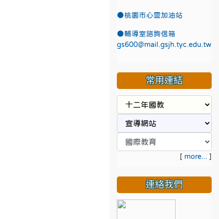
●
桃園市心靈加油站
●
輔導室諮詢信箱
gs600@mail.gsjh.tyc.edu.tw
常用連結
[
more...
]
連絡我們