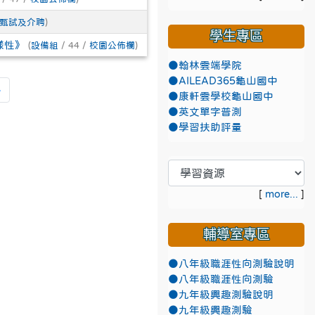
甄試及介聘
)
學生專區
樣性》
(
設備組
/ 44 /
校園公佈欄
)
●翰林雲端學院
●AILEAD365龜山國中
頁
最後頁
»
●康軒雲學校龜山國中
●英文單字普測
●學習扶助評量
[
more...
]
輔導室專區
●八年級職涯性向測驗說明
●八年級職涯性向測驗
●九年級興趣測驗說明
●九年級興趣測驗