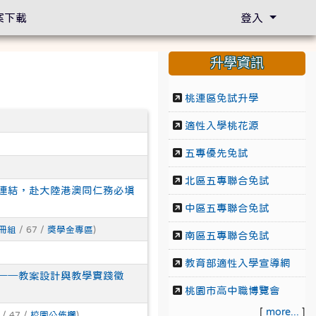
案下載
登入
升學資訊
桃連區免試升學
適性入學桃花源
五專優先免試
北區五專聯合免試
連結，赴大陸港澳同仁務必填
中區五專聯合免試
冊組
/ 67 /
獎學金專區
)
南區五專聯合免試
教育部適性入學宣導網
──教案設計與教學實踐徵
桃園市高中職博覽會
[
more...
]
/ 47 /
校園公佈欄
)