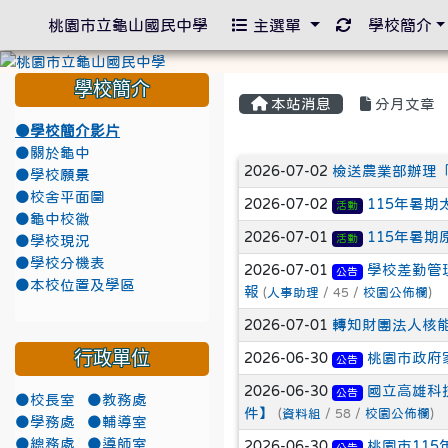
重新取得佈景
桃園市立龜山國民中學
主選單
學校簡介
學校簡介
本站消息
分月文章
●學校簡介影片
●關於龜中
文章列表
2026-07-02
檢送農業部辦理
●學校願景
●校舍平面圖
2026-07-02
115年暑
活動
●龜中校徽
2026-07-01
115年暑
活動
●學校現況
●學校分機表
2026-07-01
學校差勤管
公告
●本校位置及學區
報
(
人事助理
/ 45 /
校園公佈欄
)
2026-07-01
轉知財團法人核
行政單位
2026-06-30
桃園市政府
公告
2026-06-30
國立高雄科
公告
●校長室
●教務處
件】
(
資料組
/ 58 /
校園公佈欄
)
●學務處
●輔導室
●總務處
●導師室
2026-06-30
桃園市11
公告