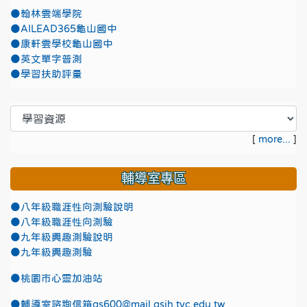
●翰林雲端學院
●AILEAD365龜山國中
●康軒雲學校龜山國中
●英文單字普測
●學習扶助評量
[
more...
]
輔導室專區
●八年級職涯性向測驗說明
●八年級職涯性向測驗
●九年級興趣測驗說明
●九年級興趣測驗
●
桃園市心靈加油站
●
輔導室諮詢信箱gs600@mail.gsjh.tyc.edu.tw