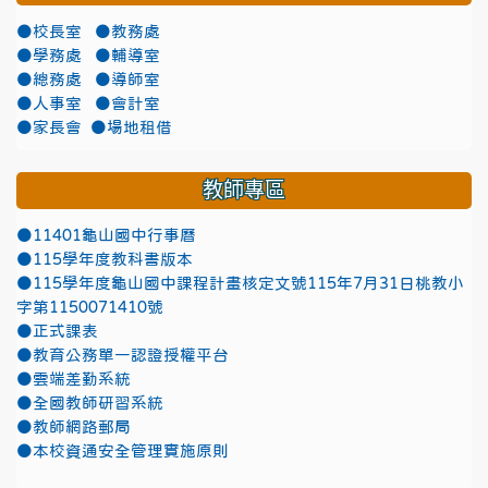
●校長室
●教務處
●學務處
●輔導室
●總務處
●導師室
●人事室
●會計室
●家長會
●場地租借
教師專區
●11401龜山國中行事曆
●115學年度教科書版本
●115學年度龜山國中課程計畫核定文號115年7月31日桃教小
字第1150071410號
●正式課表
●教育公務單一認證授權平台
●雲端差勤系統
●全國教師研習系統
●教師網路郵局
●本校資通安全管理實施原則