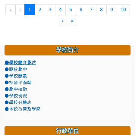
(目前頁次)
«
‹
1
2
3
4
5
6
7
8
9
10
下一頁
最後頁
›
»
學校簡介
●學校簡介影片
●關於龜中
●學校願景
●校舍平面圖
●龜中校徽
●學校現況
●學校分機表
●本校位置及學區
行政單位