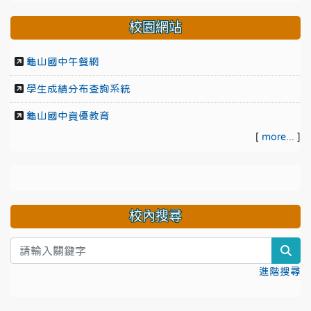
校園網站
龜山國中午餐網
學生成績分布查詢系統
龜山國中資優教育
[
more...
]
校內搜尋
sea
進階搜尋