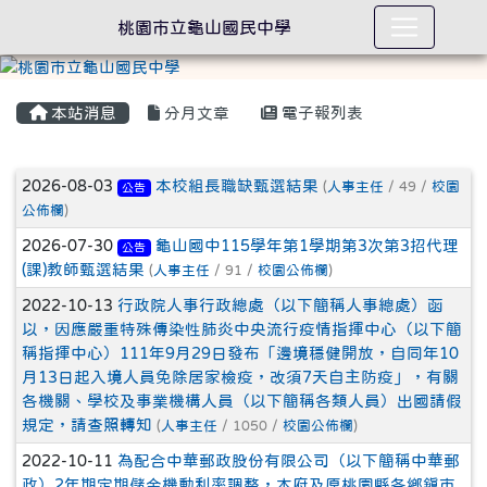
桃園市立龜山國民中學
本站消息
分月文章
電子報列表
文章列表
2026-08-03
本校組長職缺甄選結果
(
人事主任
/ 49 /
校園
公告
公佈欄
)
2026-07-30
龜山國中115學年第1學期第3次第3招代理
公告
(課)教師甄選結果
(
人事主任
/ 91 /
校園公佈欄
)
2022-10-13
行政院人事行政總處（以下簡稱人事總處）函
以，因應嚴重特殊傳染性肺炎中央流行疫情指揮中心（以下簡
稱指揮中心）111年9月29日發布「邊境穩健開放，自同年10
月13日起入境人員免除居家檢疫，改須7天自主防疫」，有關
各機關、學校及事業機構人員（以下簡稱各類人員）出國請假
規定，請查照轉知
(
人事主任
/ 1050 /
校園公佈欄
)
2022-10-11
為配合中華郵政股份有限公司（以下簡稱中華郵
政）2年期定期儲金機動利率調整，本府及原桃園縣各鄉鎮市