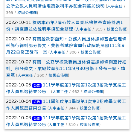
公所公教人員輔購住宅貸款利率亦配合調整如說明
(
人事主任
/
399 /
校園公佈欄
)
2022-10-11
檢送本市第7屆公教人員桌球錦標賽實施辦法1
份，請查照並依說明事項配合辦理
(
人事主任
/ 315 /
校園公佈欄
)
2022-10-07
有關銓敘部函知，公務人員退休撫卹基金管理條
例施行細則部分條文，業經考試院會同行政院於民國111年9
月22日修正發布一案
(
人事主任
/ 306 /
校園公佈欄
)
2022-10-07
有關「公立學校教職員退休資遣撫卹條例施行細
則」部分條文，業經教育部111年9月30日修正發布一案，請
查照
(
人事主任
/ 360 /
校園公佈欄
)
2022-10-05
111學年度第1學期第1次第3招教學支援工
公告
作人員甄選結果公告
(
人事主任
/ 462 /
校園公佈欄
)
2022-10-04
111學年度第1學期第1次第2招教學支援工
公告
作人員甄選結果公告
(
人事主任
/ 344 /
校園公佈欄
)
2022-10-03
111學年度第1學期第1次第1招教學支援工
公告
作人員甄選結果公告
(
人事主任
/ 310 /
校園公佈欄
)