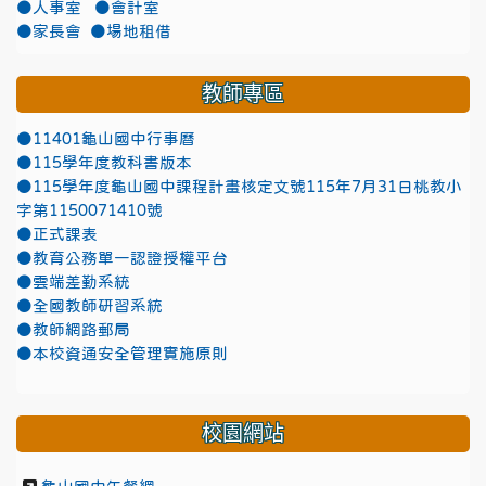
●人事室
●會計室
●家長會
●場地租借
教師專區
●11401龜山國中行事曆
●115學年度教科書版本
●115學年度龜山國中課程計畫核定文號115年7月31日桃教小
字第1150071410號
●正式課表
●教育公務單一認證授權平台
●雲端差勤系統
●全國教師研習系統
●教師網路郵局
●本校資通安全管理實施原則
校園網站