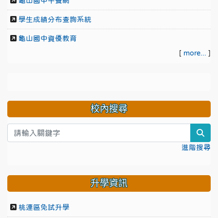
龜山國中午餐網
學生成績分布查詢系統
龜山國中資優教育
[
more...
]
校內搜尋
sea
進階搜尋
升學資訊
桃連區免試升學