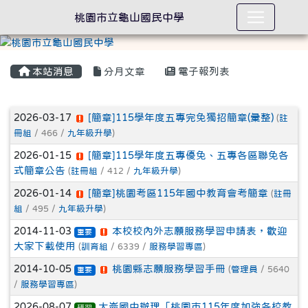
桃園市立龜山國民中學
本站消息
分月文章
電子報列表
文章列表
2026-03-17
[簡章]115學年度五專完免獨招簡章(彙整)
(
註
冊組
/ 466 /
九年級升學
)
2026-01-15
[簡章]115學年度五專優免、五專各區聯免各
式簡章公告
(
註冊組
/ 412 /
九年級升學
)
2026-01-14
[簡章]桃園考區115年國中教育會考簡章
(
註冊
組
/ 495 /
九年級升學
)
2014-11-03
本校校內外志願服務學習申請表，歡迎
重要
大家下載使用
(
訓育組
/ 6339 /
服務學習專區
)
2014-10-05
桃園縣志願服務學習手冊
(
管理員
/ 5640
重要
/
服務學習專區
)
2026-08-07
大崙國中辦理「桃園市115年度加強各校教
研習