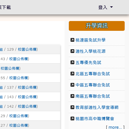
案下載
登入
升學資訊
桃連區免試升學
組
/ 129 /
校園公佈欄
)
適性入學桃花源
143 /
校園公佈欄
)
五專優先免試
/
校園公佈欄
)
北區五專聯合免試
155 /
校園公佈欄
)
中區五專聯合免試
組
/ 137 /
校園公佈欄
)
南區五專聯合免試
組
/ 143 /
校園公佈欄
)
組
/ 142 /
校園公佈欄
)
教育部適性入學宣導網
129 /
校園公佈欄
)
桃園市高中職博覽會
127 /
校園公佈欄
)
[
more...
]