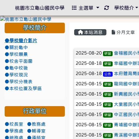
重新取得佈景
桃園市立龜山國民中學
主選單
學校簡介
學校簡介
本站消息
分月文章
●學校簡介影片
●關於龜中
文章列表
2025-08-20
會稽國民小
研習
●學校願景
●校舍平面圖
2025-08-18
幸福國中辦
研習
●龜中校徽
2025-08-18
本府體育局
公告
●學校現況
●學校分機表
2025-08-15
龍岡國中辦
研習
●本校位置及學區
2025-08-15
新興國民小
研習
2025-08-15
大業國民小
研習
行政單位
2025-08-15
中正國民小
研習
●校長室
●教務處
2025-08-15
青埔國中辦
研習
●學務處
●輔導室
2025-08-15
青溪國中辦
研習
●總務處
●導師室