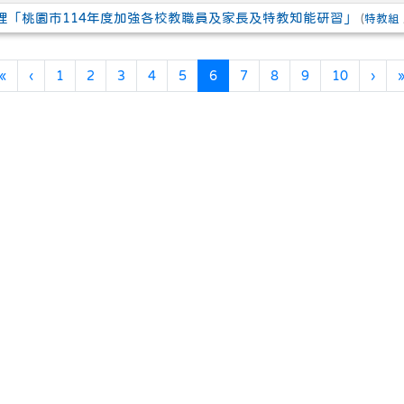
理「桃園市114年度加強各校教職員及家長及特教知能研習」
(
特教組
第一頁
上一頁
(目前頁次)
下一
«
‹
1
2
3
4
5
6
7
8
9
10
›