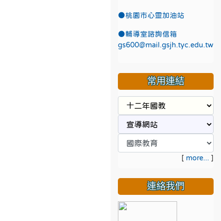
●
桃園市心靈加油站
●
輔導室諮詢信箱
gs600@mail.gsjh.tyc.edu.tw
常用連結
[
more...
]
連絡我們