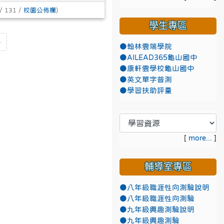
/ 131 /
校園公佈欄
)
學生專區
頁
最後頁
»
●翰林雲端學院
●AILEAD365龜山國中
●康軒雲學校龜山國中
●英文單字普測
●學習扶助評量
[
more...
]
輔導室專區
●八年級職涯性向測驗說明
●八年級職涯性向測驗
●九年級興趣測驗說明
●九年級興趣測驗