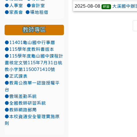
●人事室
●會計室
2025-08-08
大溪國中辦
研習
●家長會
●場地租借
教師專區
●11401龜山國中行事曆
●115學年度教科書版本
●115學年度龜山國中課程計
畫核定文號115年7月31日桃
教小字第1150071410號
●正式課表
●教育公務單一認證授權平
台
●雲端差勤系統
●全國教師研習系統
●教師網路郵局
●本校資通安全管理實施原
則