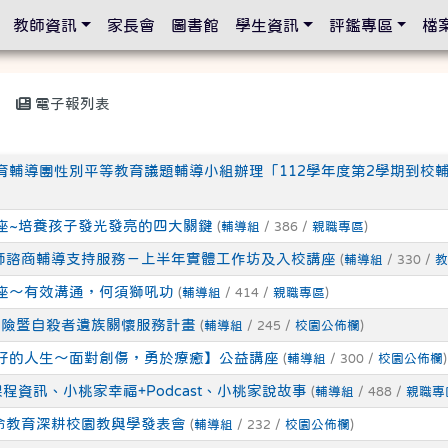
設定
教師資訊
家長會
圖書館
學生資訊
評鑑專區
檔
電子報列表
育輔導團性別平等教育議題輔導小組辦理「112學年度第2學期到校
座~培養孩子發光發亮的四大關鍵
(
輔導組
/ 386 /
親職專區
)
教師諮商輔導支持服務－上半年實體工作坊及入校講座
(
輔導組
/ 330 /
教
座～有效溝通，何須獅吼功
(
輔導組
/ 414 /
親職專區
)
風險暨自殺者遺族關懷服務計畫
(
輔導組
/ 245 /
校園公佈欄
)
好的人生～面對創傷，勇於療癒】公益講座
(
輔導組
/ 300 /
校園公佈欄
)
程資訊、小桃家幸福+Podcast、小桃家說故事
(
輔導組
/ 488 /
親職專
生命教育深耕校園教與學發表會
(
輔導組
/ 232 /
校園公佈欄
)