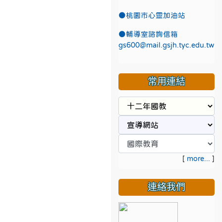
●
桃園市心靈加油站
●
輔導室諮詢信箱
gs600@mail.gsjh.tyc.edu.tw
常用連結
[
more...
]
連絡我們