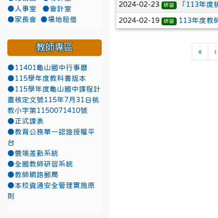
2024-02-23
「113年
研習
●人事室
●會計室
●家長會
●場地租借
2024-02-19
113年度
研習
教師專區
第一
«
‹
●11401龜山國中行事曆
●115學年度教科書版本
●115學年度龜山國中課程計
畫核定文號115年7月31日桃
教小字第1150071410號
●正式課表
●教育公務單一認證授權平
台
●雲端差勤系統
●全國教師研習系統
●教師網路郵局
●本校資通安全管理實施原
則