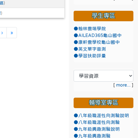
區
)
習
)
學生專區
●翰林雲端學院
目前頁次)
下一頁
最後頁
›
»
●AILEAD365龜山國中
●康軒雲學校龜山國中
●英文單字普測
●學習扶助評量
[
more...
]
輔導室專區
●八年級職涯性向測驗說明
●八年級職涯性向測驗
●九年級興趣測驗說明
●九年級興趣測驗