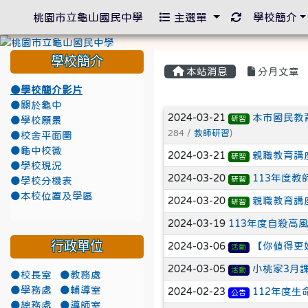
重新取得佈景
桃園市立龜山國民中學
主選單
學校簡介
學校簡介
本站消息
分月文章
●學校簡介影片
●關於龜中
文章列表
2024-03-21
本市國民教
研習
●學校願景
284 /
教師研習
)
●校舍平面圖
●龜中校徽
2024-03-21
親職教育講
研習
●學校現況
2024-03-20
113年度
研習
●學校分機表
●本校位置及學區
2024-03-20
親職教育講
研習
2024-03-19
113年度自殺高
行政單位
2024-03-06
【你值得更
活動
2024-03-05
小桃家3月課
活動
●校長室
●教務處
●學務處
●輔導室
2024-02-23
112年度
公告
●總務處
●導師室