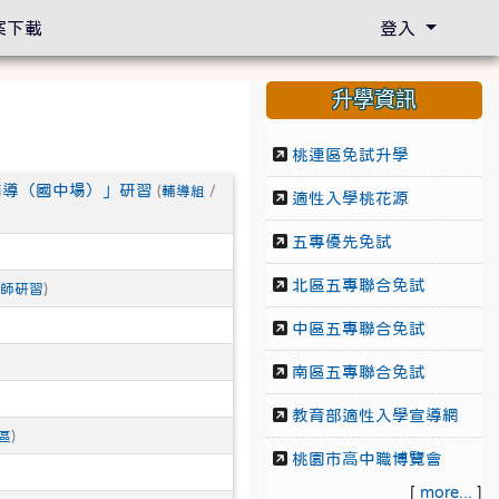
案下載
登入
升學資訊
桃連區免試升學
輔導（國中場）」研習
(
輔導組
/
適性入學桃花源
五專優先免試
北區五專聯合免試
師研習
)
中區五專聯合免試
南區五專聯合免試
教育部適性入學宣導網
區
)
桃園市高中職博覽會
[
more...
]