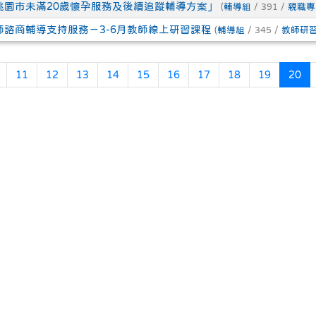
度桃園市未滿20歲懷孕服務及後續追蹤輔導方案」
(
輔導組
/ 391 /
親職專
教師諮商輔導支持服務－3-6月教師線上研習課程
(
輔導組
/ 345 /
教師研
頁
上一頁
(
11
12
13
14
15
16
17
18
19
20