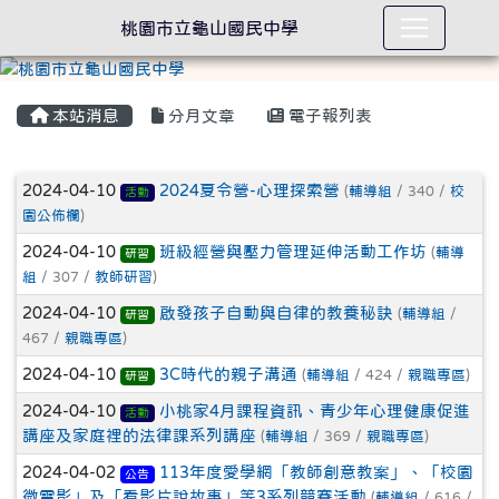
桃園市立龜山國民中學
本站消息
分月文章
電子報列表
文章列表
2024-04-10
2024夏令營-心理探索營
(
輔導組
/ 340 /
校
活動
園公佈欄
)
2024-04-10
班級經營與壓力管理延伸活動工作坊
(
輔導
研習
組
/ 307 /
教師研習
)
2024-04-10
啟發孩子自動與自律的教養秘訣
(
輔導組
/
研習
467 /
親職專區
)
2024-04-10
3C時代的親子溝通
(
輔導組
/ 424 /
親職專區
)
研習
2024-04-10
小桃家4月課程資訊、青少年心理健康促進
活動
講座及家庭裡的法律課系列講座
(
輔導組
/ 369 /
親職專區
)
2024-04-02
113年度愛學網「教師創意教案」、「校園
公告
微電影」及「看影片說故事」等3系列競賽活動
(
輔導組
/ 616 /