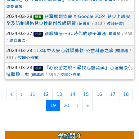
競賽資訊
)
2024-03-28
台灣展翅協會 X Google 2024 兒少上網安
研習
全及防制網路兒少性剝削教師研習
(
輔導組
/ 313 /
教師研習
)
2024-03-27
親職講座～3C時代的親子溝通
(
輔導組
/ 439
活動
/
親職專區
)
2024-03-23
113年中大安心就學募款-公益科普之旅
(
輔導組
/
331 /
校園公佈欄
)
2024-03-23
「心疫苗之旅～尋找心靈寶藏」心理健康促
活動
進體驗活動
(
輔導組
/ 395 /
校園公佈欄
)
第一頁
上一頁
«
‹
11
12
13
14
15
16
17
18
(目前頁次)
下一頁
最後頁
19
20
›
»
學校簡介