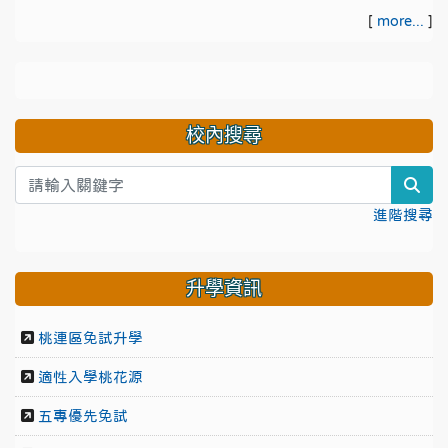
[
more...
]
校內搜尋
sea
進階搜尋
升學資訊
桃連區免試升學
適性入學桃花源
五專優先免試