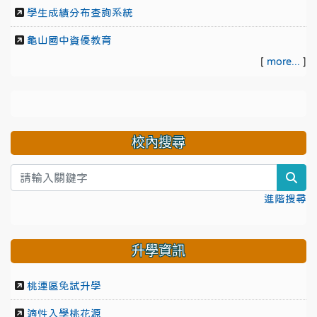
學生成績分布查詢系統
龜山國中資優教育
[
more...
]
校內搜尋
sea
進階搜尋
升學資訊
桃連區免試升學
適性入學桃花源