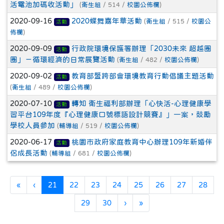
活電池加碼收活動」
(
衛生組
/ 514 /
校園公佈欄
)
2020-09-16
2020蝶舞嘉年華活動
(
衛生組
/ 515 /
校園公
活動
佈欄
)
2020-09-09
行政院環境保護署辦理「2030未來 超越圈
活動
圈」－循環經濟的日常展覽活動
(
衛生組
/ 482 /
校園公佈欄
)
2020-09-02
教育部暨跨部會環境教育行動倡議主題活動
活動
(
衛生組
/ 489 /
校園公佈欄
)
2020-07-10
轉知 衛生福利部辦理「心快活-心理健康學
活動
習平台109年度『心理健康口號標語設計競賽』」一案，鼓勵
學校人員參加
(
輔導組
/ 519 /
校園公佈欄
)
2020-06-17
桃園市政府家庭教育中心辦理109年新婚伴
活動
侶成長活動
(
輔導組
/ 681 /
校園公佈欄
)
第一頁
上一頁
(目前頁次)
«
‹
21
22
23
24
25
26
27
28
下一頁
最後頁
29
30
›
»