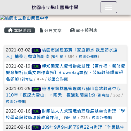
桃園市立龜山國民中學
本站消息
分月文章
電子報列表
文章列表
2021-03-02
桃園市辦理落實「家庭節水 我是節水達
活動
人」抽獎活動實施計畫
(
衛生組
/ 354 /
校園公佈欄
)
2021-02-19
轉知國家人權博物館辦理【著作權、智財權
活動
概念解析及藝文創作實務】BrownBag課程，鼓勵教師踴躍報
名參加
(
訓育組
/ 474 /
校園公佈欄
)
2021-01-25
檢送東勢林區管理處八仙山自然教育中心
活動
110年「夜探大雪山」，兩天一夜活動簡章1份
(
訓育組
/ 362 /
校園公佈欄
)
2020-09-16
財團法人人禾環境倫理發展基金會辦理「學
活動
校學童與教師環境教育課程」
(
衛生組
/ 735 /
校園公佈欄
)
2020-09-16
109年9月9日起至9月22日辦理「全民綠生
活動