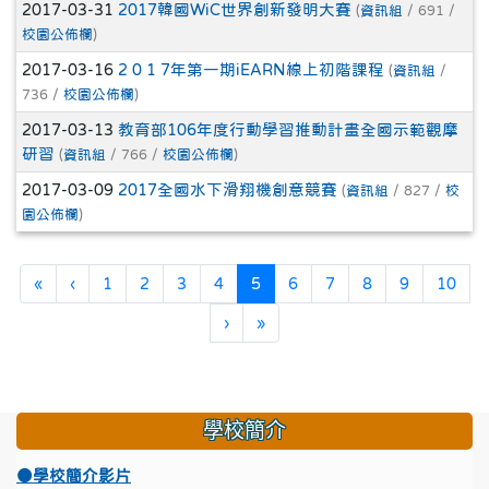
2017-03-31
2017韓國WiC世界創新發明大賽
(
資訊組
/ 691 /
校園公佈欄
)
2017-03-16
2 0 1 7年第一期iEARN線上初階課程
(
資訊組
/
736 /
校園公佈欄
)
2017-03-13
教育部106年度行動學習推動計畫全國示範觀摩
研習
(
資訊組
/ 766 /
校園公佈欄
)
2017-03-09
2017全國水下滑翔機創意競賽
(
資訊組
/ 827 /
校
園公佈欄
)
第一頁
上一頁
(目前頁次)
«
‹
1
2
3
4
5
6
7
8
9
10
下一頁
最後頁
›
»
學校簡介
●學校簡介影片