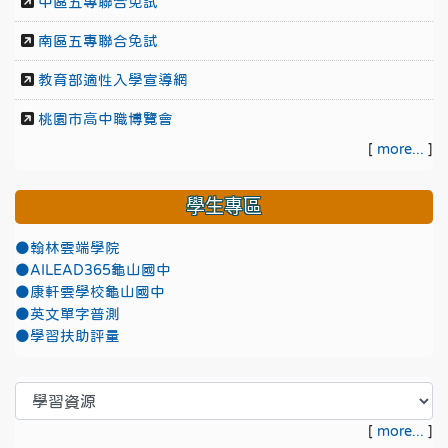
中區五專聯合免試
南區五專聯合免試
教育部適性入學宣導網
桃園市高中職博覽會
[
more...
]
學生專區
●翰林雲端學院
●AILEAD365龜山國中
●康軒雲學校龜山國中
●英文單字普測
●學習扶助評量
[
more...
]