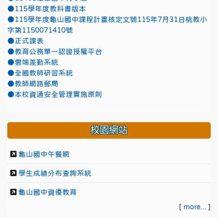
●115學年度教科書版本
●115學年度龜山國中課程計畫核定文號115年7月31日桃教小
字第1150071410號
●正式課表
●教育公務單一認證授權平台
●雲端差勤系統
●全國教師研習系統
●教師網路郵局
●本校資通安全管理實施原則
校園網站
龜山國中午餐網
學生成績分布查詢系統
龜山國中資優教育
[
more...
]