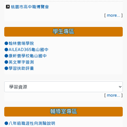
桃園市高中職博覽會
[
more...
]
學生專區
●翰林雲端學院
●AILEAD365龜山國中
●康軒雲學校龜山國中
●英文單字普測
●學習扶助評量
[
more...
]
輔導室專區
●八年級職涯性向測驗說明