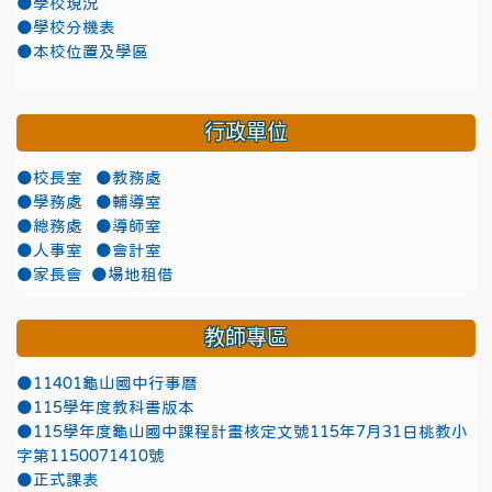
●學校現況
●學校分機表
●本校位置及學區
行政單位
●校長室
●教務處
●學務處
●輔導室
●總務處
●導師室
●人事室
●會計室
●家長會
●場地租借
教師專區
●11401龜山國中行事曆
●115學年度教科書版本
●115學年度龜山國中課程計畫核定文號115年7月31日桃教小
字第1150071410號
●正式課表