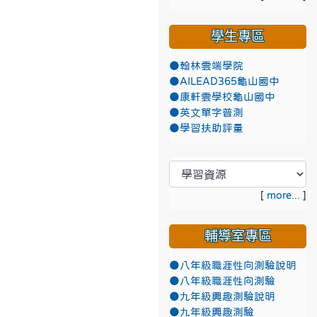
學生專區
●翰林雲端學院
●AILEAD365龜山國中
●康軒雲學校龜山國中
●英文單字普測
●學習扶助評量
[
more...
]
輔導室專區
●八年級職涯性向測驗說明
●八年級職涯性向測驗
●九年級興趣測驗說明
●九年級興趣測驗