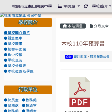
重新取得佈景
桃園市立龜山國民中學
主選單
學校簡介
學校簡介
本站消息
分月文章
●學校簡介影片
●關於龜中
本校110年預算書
●學校願景
●校舍平面圖
●龜中校徽
會計助理
-
財務報告公告
|
公告
●學校現況
●學校分機表
●本校位置及學區
行政單位
●校長室
●教務處
●學務處
●輔導室
●總務處
●導師室