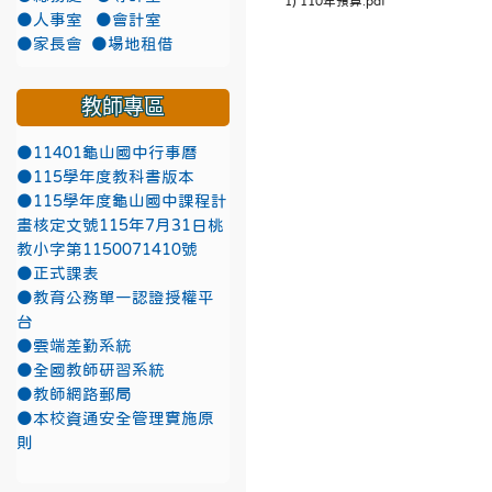
1) 110年預算.pdf
●人事室
●會計室
●家長會
●場地租借
教師專區
●11401龜山國中行事曆
●115學年度教科書版本
●115學年度龜山國中課程計
畫核定文號115年7月31日桃
教小字第1150071410號
●正式課表
●教育公務單一認證授權平
台
●雲端差勤系統
●全國教師研習系統
●教師網路郵局
●本校資通安全管理實施原
則