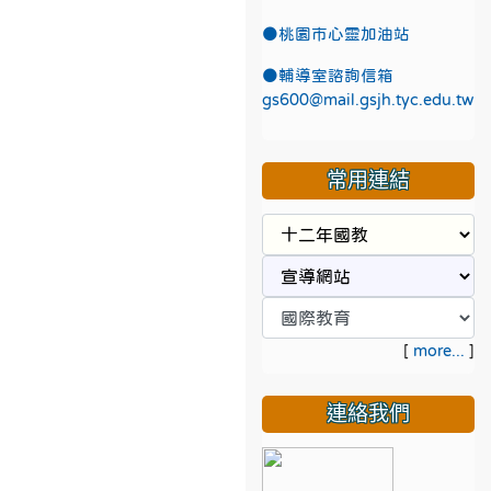
●
桃園市心靈加油站
●
輔導室諮詢信箱
gs600@mail.gsjh.tyc.edu.tw
常用連結
[
more...
]
連絡我們