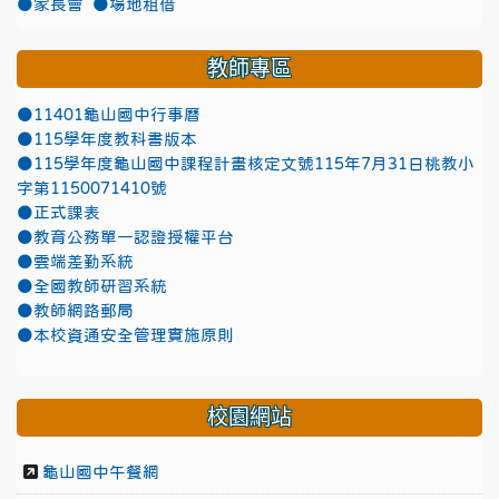
●家長會
●場地租借
教師專區
●11401龜山國中行事曆
●115學年度教科書版本
●115學年度龜山國中課程計畫核定文號115年7月31日桃教小
字第1150071410號
●正式課表
●教育公務單一認證授權平台
●雲端差勤系統
●全國教師研習系統
●教師網路郵局
●本校資通安全管理實施原則
校園網站
龜山國中午餐網