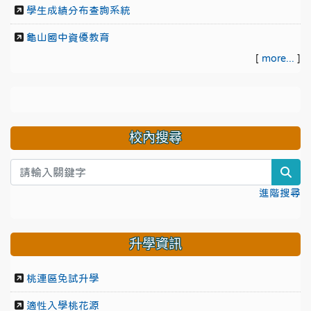
學生成績分布查詢系統
龜山國中資優教育
[
more...
]
校內搜尋
sea
進階搜尋
升學資訊
桃連區免試升學
適性入學桃花源