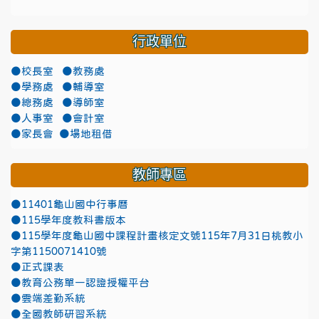
行政單位
●校長室
●教務處
●學務處
●輔導室
●總務處
●導師室
●人事室
●會計室
●家長會
●場地租借
教師專區
●11401龜山國中行事曆
●115學年度教科書版本
●115學年度龜山國中課程計畫核定文號115年7月31日桃教小
字第1150071410號
●正式課表
●教育公務單一認證授權平台
●雲端差勤系統
●全國教師研習系統