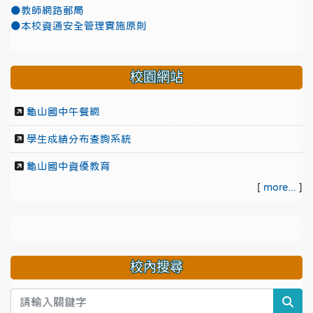
●教師網路郵局
●本校資通安全管理實施原則
校園網站
龜山國中午餐網
學生成績分布查詢系統
龜山國中資優教育
[
more...
]
校內搜尋
sea