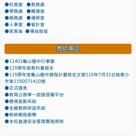
●校長室
●教務處
●學務處
●輔導室
●總務處
●導師室
●人事室
●會計室
●家長會
●場地租借
教師專區
●11401龜山國中行事曆
●115學年度教科書版本
●115學年度龜山國中課程計畫核定文號115年7月31日桃教小
字第1150071410號
●正式課表
●教育公務單一認證授權平台
●雲端差勤系統
●全國教師研習系統
●教師網路郵局
●本校資通安全管理實施原則