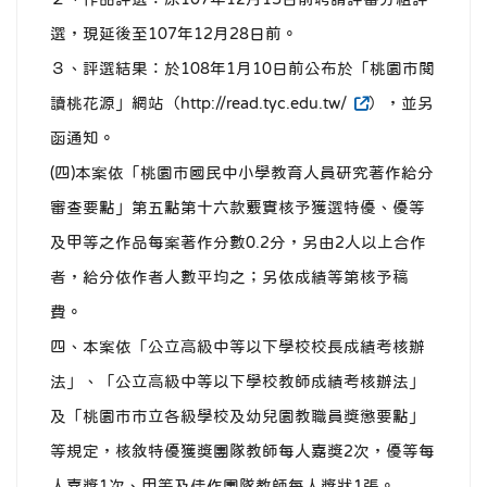
選，現延後至107年12月28日前。
３、評選結果：於108年1月10日前公布於「桃園市閱
讀桃花源」網站（http://read.tyc.edu.tw/
），並另
函通知。
(四)本案依「桃園市國民中小學教育人員研究著作給分
審查要點」第五點第十六款覈實核予獲選特優、優等
及甲等之作品每案著作分數0.2分，另由2人以上合作
者，給分依作者人數平均之；另依成績等第核予稿
費。
四、本案依「公立高級中等以下學校校長成績考核辦
法」、「公立高級中等以下學校教師成績考核辦法」
及「桃園市市立各級學校及幼兒園教職員獎懲要點」
等規定，核敘特優獲獎團隊教師每人嘉獎2次，優等每
人嘉獎1次、甲等及佳作團隊教師每人獎狀1張。