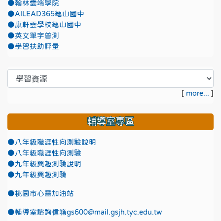
●翰林雲端學院
●AILEAD365龜山國中
●康軒雲學校龜山國中
●英文單字普測
●學習扶助評量
[
more...
]
輔導室專區
●八年級職涯性向測驗說明
●八年級職涯性向測驗
●九年級興趣測驗說明
●九年級興趣測驗
●
桃園市心靈加油站
●
輔導室諮詢信箱gs600@mail.gsjh.tyc.edu.tw