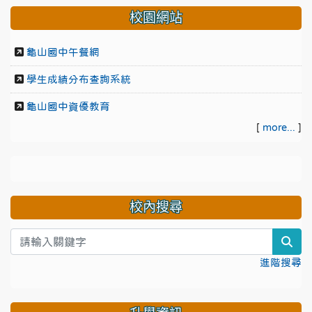
校園網站
龜山國中午餐網
學生成績分布查詢系統
龜山國中資優教育
[
more...
]
校內搜尋
sea
進階搜尋