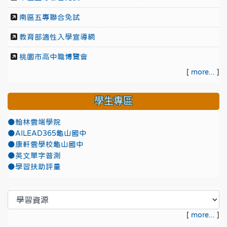
南區五專聯合免試
教育部適性入學宣導網
桃園市高中職博覽會
[
more...
]
學生專區
●翰林雲端學院
●AILEAD365龜山國中
●康軒雲學校龜山國中
●英文單字普測
●學習扶助評量
[
more...
]