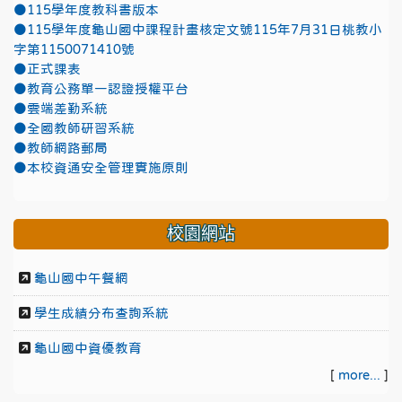
●115學年度教科書版本
●115學年度龜山國中課程計畫核定文號115年7月31日桃教小
字第1150071410號
●正式課表
●教育公務單一認證授權平台
●雲端差勤系統
●全國教師研習系統
●教師網路郵局
●本校資通安全管理實施原則
校園網站
龜山國中午餐網
學生成績分布查詢系統
龜山國中資優教育
[
more...
]