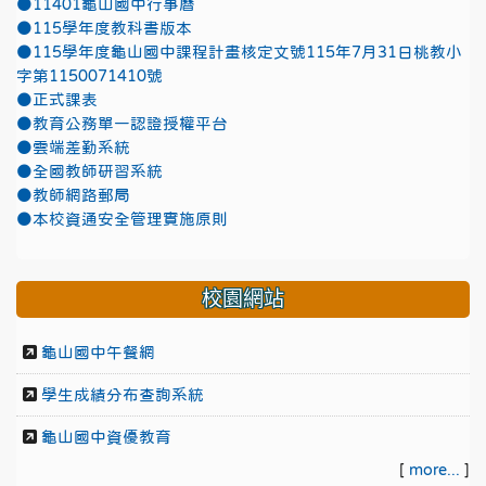
●11401龜山國中行事曆
●115學年度教科書版本
●115學年度龜山國中課程計畫核定文號115年7月31日桃教小
字第1150071410號
●正式課表
●教育公務單一認證授權平台
●雲端差勤系統
●全國教師研習系統
●教師網路郵局
●本校資通安全管理實施原則
校園網站
龜山國中午餐網
學生成績分布查詢系統
龜山國中資優教育
[
more...
]