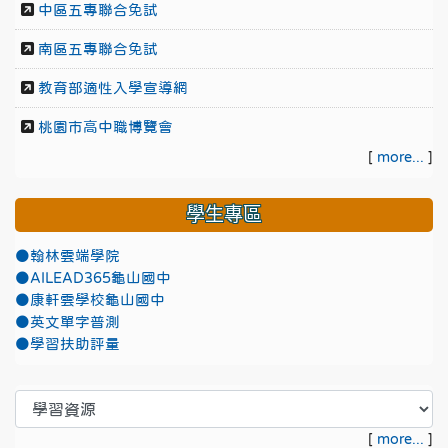
中區五專聯合免試
南區五專聯合免試
教育部適性入學宣導網
桃園市高中職博覽會
[
more...
]
學生專區
●翰林雲端學院
●AILEAD365龜山國中
●康軒雲學校龜山國中
●英文單字普測
●學習扶助評量
[
more...
]