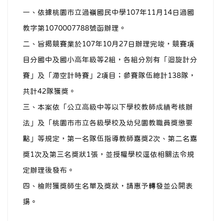
一、依據桃園市立過嶺國民中學107年11月14日過國
教字第1070007788號函辦理。
二、旨揭競賽業於107年10月27日辦理完竣，競賽項
目分國中及國小高年級等2組，各組分別有「迴旋計分
賽」及「滯空計時賽」2項目；參賽隊伍總計138隊，
共計42隊獲獎。
三、本案依「公立高級中等以下學校教師成績考核辦
法」及「桃園市市立各級學校及幼兒園教職員獎懲要
點」等規定，第一名隊伍指導教師嘉獎2次、第二名嘉
獎1次及第三名獎狀1張，並授權學校逕依相關法令規
定辦理後發布。
四、檢附獲獎師生名單及獎狀，請惠予轉發並公開表
揚。