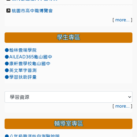
桃園市高中職博覽會
[
more...
]
學生專區
●翰林雲端學院
●AILEAD365龜山國中
●康軒雲學校龜山國中
●英文單字普測
●學習扶助評量
[
more...
]
輔導室專區
●八年級職涯性向測驗說明