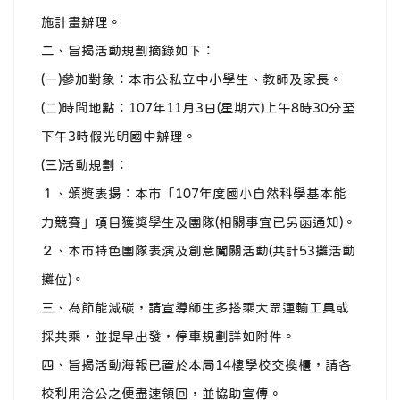
施計畫辦理。
二、旨揭活動規劃摘錄如下：
(一)參加對象：本市公私立中小學生、教師及家長。
(二)時間地點：107年11月3日(星期六)上午8時30分至
下午3時假光明國中辦理。
(三)活動規劃：
１、頒獎表揚：本市「107年度國小自然科學基本能
力競賽」項目獲獎學生及團隊(相關事宜已另函通知)。
２、本市特色團隊表演及創意闖關活動(共計53攤活動
攤位)。
三、為節能減碳，請宣導師生多搭乘大眾運輸工具或
採共乘，並提早出發，停車規劃詳如附件。
四、旨揭活動海報已置於本局14樓學校交換櫃，請各
校利用洽公之便盡速領回，並協助宣傳。