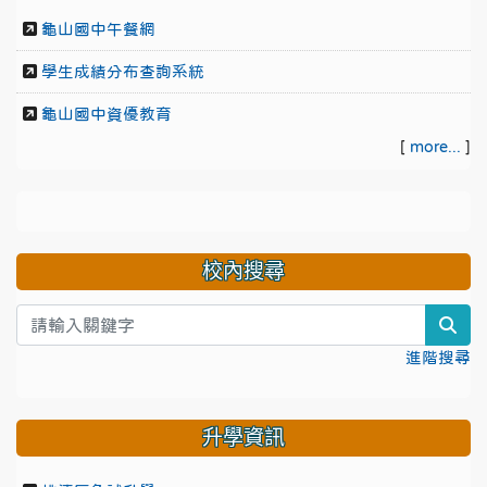
龜山國中午餐網
學生成績分布查詢系統
龜山國中資優教育
[
more...
]
校內搜尋
sea
進階搜尋
升學資訊