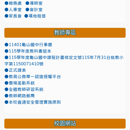
●總務處
●導師室
●人事室
●會計室
●家長會
●場地租借
教師專區
●11401龜山國中行事曆
●115學年度教科書版本
●115學年度龜山國中課程計畫核定文號115年7月31日桃教小
字第1150071410號
●正式課表
●教育公務單一認證授權平台
●雲端差勤系統
●全國教師研習系統
●教師網路郵局
●本校資通安全管理實施原則
校園網站