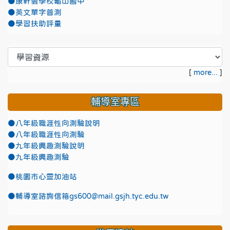
●康軒雲學校龜山國中
●英文單字普測
●學習扶助評量
[
more...
]
輔導室專區
●八年級職涯性向測驗說明
●八年級職涯性向測驗
●九年級興趣測驗說明
●九年級興趣測驗
●
桃園市心靈加油站
●
輔導室諮詢信箱gs600@mail.gsjh.tyc.edu.tw