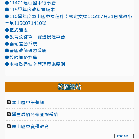
●11401龜山國中行事曆
●115學年度教科書版本
●115學年度龜山國中課程計畫核定文號115年7月31日桃教小
字第1150071410號
●正式課表
●教育公務單一認證授權平台
●雲端差勤系統
●全國教師研習系統
●教師網路郵局
●本校資通安全管理實施原則
校園網站
龜山國中午餐網
學生成績分布查詢系統
龜山國中資優教育
[
more...
]