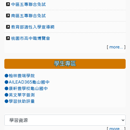
中區五專聯合免試
南區五專聯合免試
教育部適性入學宣導網
桃園市高中職博覽會
[
more...
]
學生專區
●翰林雲端學院
●AILEAD365龜山國中
●康軒雲學校龜山國中
●英文單字普測
●學習扶助評量
[
more...
]