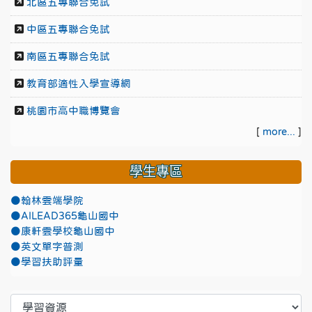
北區五專聯合免試
中區五專聯合免試
南區五專聯合免試
教育部適性入學宣導網
桃園市高中職博覽會
[
more...
]
學生專區
●翰林雲端學院
●AILEAD365龜山國中
●康軒雲學校龜山國中
●英文單字普測
●學習扶助評量