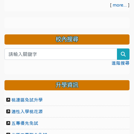
[
more...
]
校內搜尋
sea
進階搜尋
升學資訊
桃連區免試升學
適性入學桃花源
五專優先免試