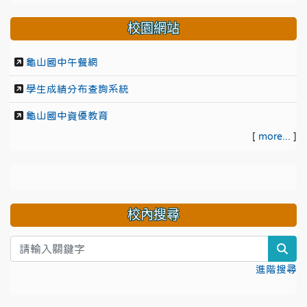
校園網站
龜山國中午餐網
學生成績分布查詢系統
龜山國中資優教育
[
more...
]
校內搜尋
sea
進階搜尋