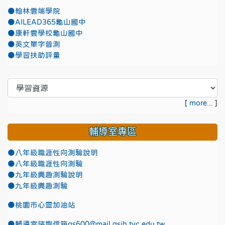
●翰林雲端學院
●AILEAD365龜山國中
●康軒雲學校龜山國中
●英文單字普測
●學習扶助評量
[
more...
]
輔導室專區
●八年級職涯性向測驗說明
●八年級職涯性向測驗
●九年級興趣測驗說明
●九年級興趣測驗
●
桃園市心靈加油站
●
輔導室諮詢信箱gs600@mail.gsjh.tyc.edu.tw