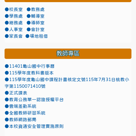
●校長室
●教務處
●學務處
●輔導室
●總務處
●導師室
●人事室
●會計室
●家長會
●場地租借
教師專區
●11401龜山國中行事曆
●115學年度教科書版本
●115學年度龜山國中課程計畫核定文號115年7月31日桃教小
字第1150071410號
●正式課表
●教育公務單一認證授權平台
●雲端差勤系統
●全國教師研習系統
●教師網路郵局
●本校資通安全管理實施原則