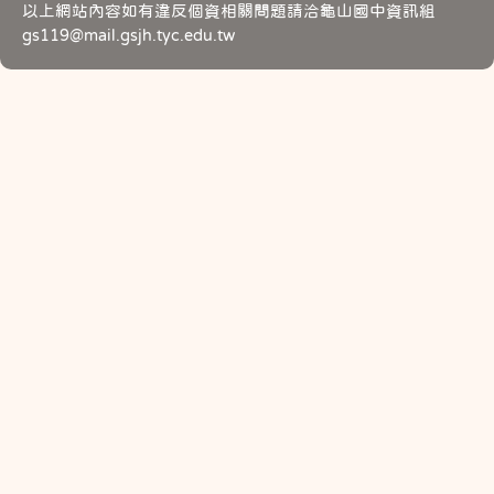
以上網站內容如有違反個資相關問題請洽龜山國中資訊組
gs119@mail.gsjh.tyc.edu.tw