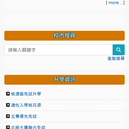
[
more...
]
校內搜尋
sea
進階搜尋
升學資訊
桃連區免試升學
適性入學桃花源
五專優先免試
北區五專聯合免試