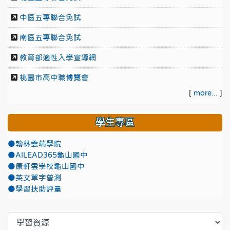
中區五專聯合免試
南區五專聯合免試
教育部適性入學宣導網
桃園市高中職博覽會
[
more...
]
學生專區
●翰林雲端學院
●AILEAD365龜山國中
●康軒雲學校龜山國中
●英文單字普測
●學習扶助評量