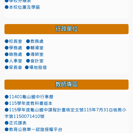
●學校分機表
●本校位置及學區
行政單位
●校長室
●教務處
●學務處
●輔導室
●總務處
●導師室
●人事室
●會計室
●家長會
●場地租借
教師專區
●11401龜山國中行事曆
●115學年度教科書版本
●115學年度龜山國中課程計畫核定文號115年7月31日桃教小
字第1150071410號
●正式課表
●教育公務單一認證授權平台