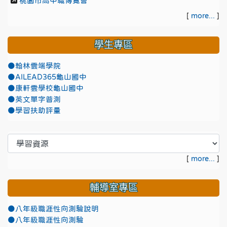
桃園市高中職博覽會
[
more...
]
學生專區
●翰林雲端學院
●AILEAD365龜山國中
●康軒雲學校龜山國中
●英文單字普測
●學習扶助評量
[
more...
]
輔導室專區
●八年級職涯性向測驗說明
●八年級職涯性向測驗